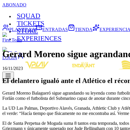
ABONADO
SQUAD
TICKETS
PLANTILLA
ENTRADAS
TIENDA
EXPERIENCI
STORE
EXPERIENCES
First Team
Gerard Moreno sigue agrandand
LOGIN
16/11/2023
El delantero igualó ante el Atlético el r
Gerard Moreno Balagueró sigue agrandando su leyenda como futbolista d
Forlán como el futbolista del Submarino capaz de anotar durante cin
La UD Las Palmas, Deportivo Alavés, Granada, Athletic Club y Atlétic
el verde: “Hacía tiempo que físicamente no me encontraba así. Verme b
El de Santa Perpetua de Moguda suma 8 tantos esta temporada, todos
Griezmann y únicamente superado por Jude Bellingham con 10 tantos