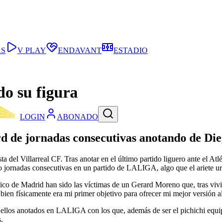
AS
V PLAY
ENDAVANT
ESTADIO
o su figura
LOGIN
ABONADO
écord de jornadas consecutivas anotando de 
el Villarreal CF. Tras anotar en el último partido liguero ante el Atl
co jornadas consecutivas en un partido de LALIGA, algo que el ariete 
o de Madrid han sido las víctimas de un Gerard Moreno que, tras vivir 
ien físicamente era mi primer objetivo para ofrecer mi mejor versión al 
 ellos anotados en LALIGA con los que, además de ser el pichichi equ
.