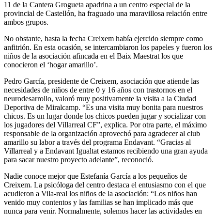
11 de la Cantera Grogueta apadrina a un centro especial de la
provincial de Castellón, ha fraguado una maravillosa relación entre
ambos grupos.
No obstante, hasta la fecha Creixem había ejercido siempre como
anfitrión. En esta ocasión, se intercambiaron los papeles y fueron los
niños de la asociación afincada en el Baix Maestrat los que
conocieron el ‘hogar amarillo’.
Pedro García, presidente de Creixem, asociación que atiende las
necesidades de niños de entre 0 y 16 años con trastornos en el
neurodesarrollo, valoró muy positivamente la visita a la Ciudad
Deportiva de Miralcamp. “Es una visita muy bonita para nuestros
chicos. Es un lugar donde los chicos pueden jugar y socializar con
los jugadores del Villarreal CF”, explica. Por otra parte, el máximo
responsable de la organización aprovechó para agradecer al club
amarillo su labor a través del programa Endavant. “Gracias al
Villarreal y a Endavant Igualtat estamos recibiendo una gran ayuda
para sacar nuestro proyecto adelante”, reconoció.
Nadie conoce mejor que Estefanía García a los pequeños de
Creixem. La psicóloga del centro destaca el entusiasmo con el que
acudieron a Vila-real los niños de la asociación: “Los niños han
venido muy contentos y las familias se han implicado más que
nunca para venir. Normalmente, solemos hacer las actividades en