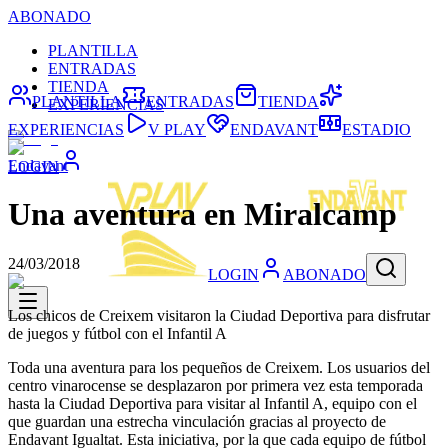
ABONADO
PLANTILLA
ENTRADAS
TIENDA
PLANTILLA
ENTRADAS
TIENDA
EXPERIENCIAS
EXPERIENCIAS
V PLAY
ENDAVANT
ESTADIO
Endavant
LOGIN
Una aventura en Miralcamp
24/03/2018
LOGIN
ABONADO
Los chicos de Creixem visitaron la Ciudad Deportiva para disfrutar
de juegos y fútbol con el Infantil A
Toda una aventura para los pequeños de Creixem. Los usuarios del
centro vinarocense se desplazaron por primera vez esta temporada
hasta la Ciudad Deportiva para visitar al Infantil A, equipo con el
que guardan una estrecha vinculación gracias al proyecto de
Endavant Igualtat. Esta iniciativa, por la que cada equipo de fútbol