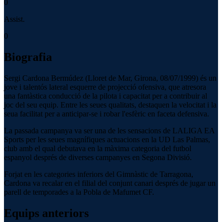
0
Assist.
0
Biografia
Sergi Cardona Bermúdez (Lloret de Mar, Girona, 08/07/1999) és un
jove i talentós lateral esquerre de projecció ofensiva, que atresora
una fantàstica conducció de la pilota i capacitat per a contribuir al
joc del seu equip. Entre les seues qualitats, destaquen la velocitat i la
seua facilitat per a anticipar-se i robar l'esfèric en faceta defensiva.
La passada campanya va ser una de les sensacions de LALIGA EA
Sports per les seues magnífiques actuacions en la UD Las Palmas,
club amb el qual debutava en la màxima categoria del futbol
espanyol després de diverses campanyes en Segona Divisió.
Forjat en les categories inferiors del Gimnàstic de Tarragona,
Cardona va recalar en el filial del conjunt canari després de jugar un
parell de temporades a la Pobla de Mafumet CF.
Equips anteriors