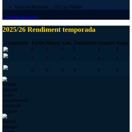
Pobla de Mafumet – UD Las Palmas
Comprar samarreta
2025/26 Rendiment temporada
Competició
Partits
Minuts
Gols
Assistències
Grogues
Roges
0
0
0
0
0
0
0
0
0
0
0
0
0
0
0
0
0
0
Partits
0
Minuts
0
Gols
0
Assistències
0
Grogues
0
Roges
0
Partits
0
Minuts
0