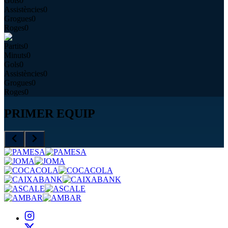
Gols
0
Assistències
0
Grogues
0
Roges
0
Partits
0
Minuts
0
Gols
0
Assistències
0
Grogues
0
Roges
0
PRIMER EQUIP