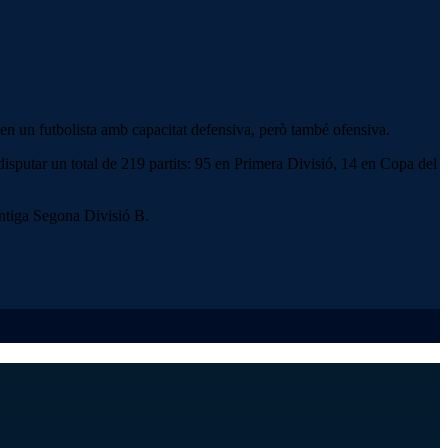
en un futbolista amb capacitat defensiva, però també ofensiva.
sputar un total de 219 partits: 95 en Primera Divisió, 14 en Copa del
antiga Segona Divisió B.