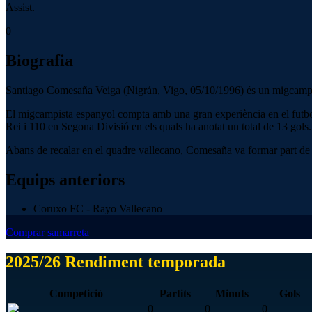
Assist.
0
Biografia
Santiago Comesaña Veiga (Nigrán, Vigo, 05/10/1996) és un migcampista
El migcampista espanyol compta amb una gran experiència en el futbol 
Rei i 110 en Segona Divisió en els quals ha anotat un total de 13 gols.
Abans de recalar en el quadre vallecano, Comesaña va formar part de l
Equips anteriors
Coruxo FC - Rayo Vallecano
Comprar samarreta
2025/26 Rendiment temporada
Competició
Partits
Minuts
Gols
0
0
0