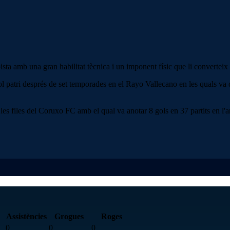
 amb una gran habilitat tècnica i un imponent físic que li converteix 
patri després de set temporades en el Rayo Vallecano en les quals va di
es files del Coruxo FC amb el qual va anotar 8 gols en 37 partits en l'
Assistències
Grogues
Roges
0
0
0