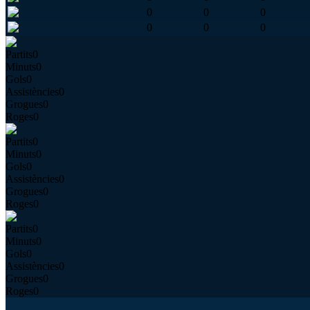
0
0
0
0
0
0
Partits
0
Minuts
0
Gols
0
Assistències
0
Grogues
0
Roges
0
Partits
0
Minuts
0
Gols
0
Assistències
0
Grogues
0
Roges
0
Partits
0
Minuts
0
Gols
0
Assistències
0
Grogues
0
Roges
0