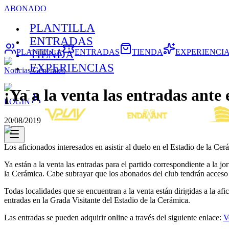
ABONADO
PLANTILLA
ENTRADAS
PLANTILLA
ENTRADAS
TIENDA
EXPERIENCI
TIENDA
EXPERIENCIAS
Noticias Generales
¡Ya a la venta las entradas ante
LOGIN
20/08/2019
Los aficionados interesados en asistir al duelo en el Estadio de la Ce
Ya están a la venta las entradas para el partido correspondiente a la 
la Cerámica. Cabe subrayar que los abonados del club tendrán acceso 
Todas localidades que se encuentran a la venta están dirigidas a la af
entradas en la Grada Visitante del Estadio de la Cerámica.
Las entradas se pueden adquirir online a través del siguiente enlace:
V