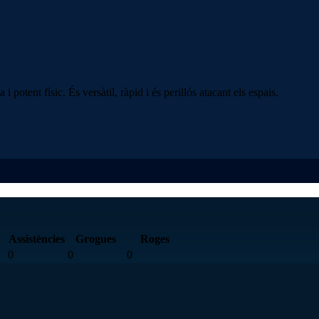
potent físic. És versàtil, ràpid i és perillós atacant els espais.
Assistències
Grogues
Roges
0
0
0