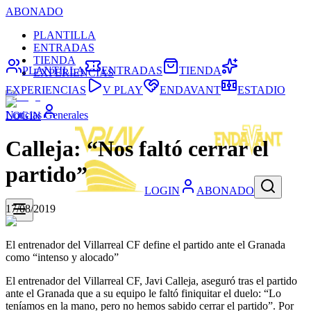
ABONADO
PLANTILLA
ENTRADAS
TIENDA
PLANTILLA
ENTRADAS
TIENDA
EXPERIENCIAS
EXPERIENCIAS
V PLAY
ENDAVANT
ESTADIO
Noticias Generales
LOGIN
Calleja: “Nos faltó cerrar el
partido”
LOGIN
ABONADO
17/08/2019
El entrenador del Villarreal CF define el partido ante el Granada
como “intenso y alocado”
El entrenador del Villarreal CF, Javi Calleja, aseguró tras el partido
ante el Granada que a su equipo le faltó finiquitar el duelo: “Lo
teníamos en la mano, pero no hemos sabido cerrar el partido”. Por