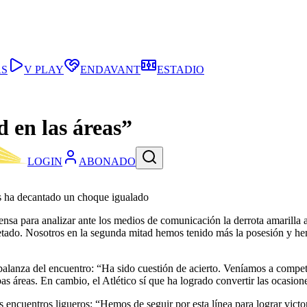
AS
V PLAY
ENDAVANT
ESTADIO
d en las áreas”
LOGIN
ABONADO
cos ha decantado un choque igualado
rensa para analizar ante los medios de comunicación la derrota amarilla 
ietado. Nosotros en la segunda mitad hemos tenido más la posesión y h
a balanza del encuentro: “Ha sido cuestión de acierto. Veníamos a compe
s áreas. En cambio, el Atlético sí que ha logrado convertir las ocasion
s encuentros ligueros: “Hemos de seguir por esta línea para lograr vict