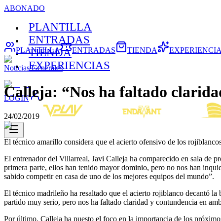
ABONADO
PLANTILLA
ENTRADAS
PLANTILLA
ENTRADAS
TIENDA
EXPERIENCI
TIENDA
EXPERIENCIAS
Noticias Generales
Calleja: “Nos ha faltado clarida
LOGIN
24/02/2019
El técnico amarillo considera que el acierto ofensivo de los rojiblan
El entrenador del Villarreal, Javi Calleja ha comparecido en sala de p
primera parte, ellos han tenido mayor dominio, pero no nos han inqu
sabido competir en casa de uno de los mejores equipos del mundo”.
El técnico madrileño ha resaltado que el acierto rojiblanco decantó l
partido muy serio, pero nos ha faltado claridad y contundencia en amba
Por último, Calleja ha puesto el foco en la importancia de los próximo