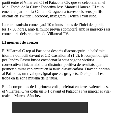
partit entre el Villarreal C i el Patacona CF, que se celebrarà en el
Mini Estadi de la Ciutat Esportiva José Manuel Llaneza. El club
emetrà el partit de la Cantera Grogueta a través dels seus perfils
oficials en Twitter, Facebook, Instagram, Twitch i YouTube.
La retransmissió començarà 10 minuts abans de l’inici del partit, a
les 17.50 hores, amb la millor prèvia i comptarà amb la narració i els
comentaris dels reporters de Villarreal TV.
El moment de créixer
El Villarreal C rep al Patacona després d’aconseguir un balsàmic
triomf a domicili davant el CD Castellón B (1-2). El conjunt dirigit
per Jandro Castro busca encadenar la seua segona victòria
consecutiva i iniciar així una dinàmica positiva de resultats que li
permeten mirar cap amunt en la taula classificatòria. Davant, tindran
al Patacona, un rival que, igual que els groguets, té 26 punts i es
troba en la zona mitjana de la taula.
En el compromís de la primera volta, celebrat en terres valencianes,
el Villarreal C va collir un 1-1 davant el Patacona i va marcar el vila-
realenc Marcos Sánchez.