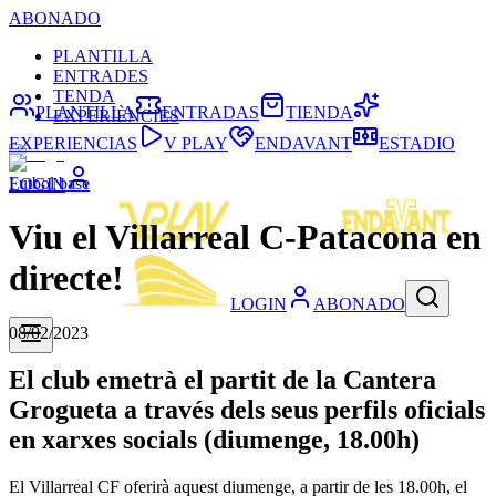
ABONADO
PLANTILLA
ENTRADES
TENDA
PLANTILLA
ENTRADAS
TIENDA
EXPERIÈNCIES
EXPERIENCIAS
V PLAY
ENDAVANT
ESTADIO
Futbol base
LOGIN
Viu el Villarreal C-Patacona en
directe!
LOGIN
ABONADO
08/02/2023
El club emetrà el partit de la Cantera
Grogueta a través dels seus perfils oficials
en xarxes socials (diumenge, 18.00h)
El Villarreal CF oferirà aquest diumenge, a partir de les 18.00h, el