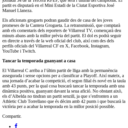
jornada 34 de la Tercera RFEF, que serà l’última del campionat. El
partit es disputarà en el Mini Estadi de la Ciutat Esportiva José
Manuel Llaneza.
Els aficionats groguets podran gaudir des de casa de les joves
promeses de la Cantera Grogueta. La retransmissió, que comptarà
amb els comentaris dels reporters de Villarreal TV, començarà deu
minuts abans amb la millor prèvia del partit. El dol es podrà seguir
en directe a través de la web oficial del club, així com des dels
perfils oficials del Villarreal CF en X, Facebook, Instagram,
YouTube i Twitch.
Tancar la temporada guanyant a casa
El Villarreal C arriba a l’últim partit de lliga amb la permanència
assegurada i sense opcions per a classificar a Playoff. Així mateix, a
una jornada d’acabar la competició, el segon filial és nové en la taula
amb 43 punts, per la qual cosa buscarà tancar la temporada amb una
dinàmica positiva, guanyant davant la seua afició. No obstant això,
els d’Albelda no tindran un partit senzill, ja que s’enfronten a un
Athletic Club Torrellano que és dècim amb 42 punts i que buscarà la
victòria per a acabar la temporada en la millor posició possible.
Compartir.