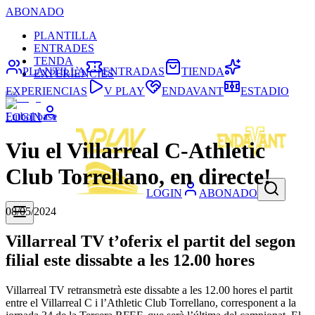
ABONADO
PLANTILLA
ENTRADES
TENDA
PLANTILLA
ENTRADAS
TIENDA
EXPERIÈNCIES
EXPERIENCIAS
V PLAY
ENDAVANT
ESTADIO
Futbol base
LOGIN
Viu el Villarreal C-Athletic
Club Torrellano, en directe!
LOGIN
ABONADO
08/05/2024
Villarreal TV t’oferix el partit del segon
filial este dissabte a les 12.00 hores
Villarreal TV retransmetrà este dissabte a les 12.00 hores el partit
entre el Villarreal C i l’Athletic Club Torrellano, corresponent a la