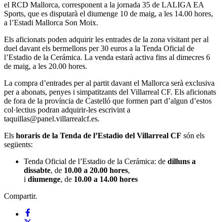
el RCD Mallorca, corresponent a la jornada 35 de LALIGA EA
Sports, que es disputarà el diumenge 10 de maig, a les 14.00 hores,
a l’Estadi Mallorca Son Moix.
Els aficionats poden adquirir les entrades de la zona visitant per al
duel davant els bermellons per 30 euros a la Tenda Oficial de
l’Estadio de la Cerámica. La venda estarà activa fins al dimecres 6
de maig, a les 20.00 hores.
La compra d’entrades per al partit davant el Mallorca serà exclusiva
per a abonats, penyes i simpatitzants del Villarreal CF. Els aficionats
de fora de la província de Castelló que formen part d’algun d’estos
col·lectius podran adquirir-les escrivint a
taquillas@panel.villarrealcf.es.
Els
horaris de la Tenda de l’Estadio del Villarreal CF
són els
següents:
Tenda Oficial de l’Estadio de la Cerámica: de
dilluns a
dissabte
, de
10.00 a 20.00 hores
,
i
diumenge
, de
10.00 a 14.00 hores
Compartir.