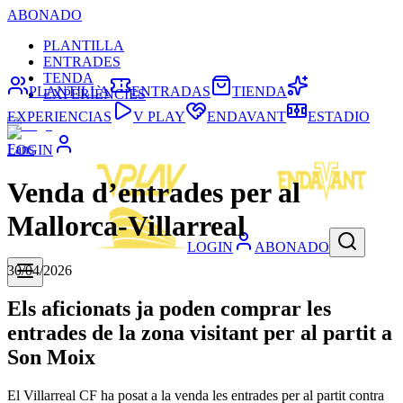
ABONADO
PLANTILLA
ENTRADES
TENDA
PLANTILLA
ENTRADAS
TIENDA
EXPERIÈNCIES
EXPERIENCIAS
V PLAY
ENDAVANT
ESTADIO
Fans
LOGIN
Venda d’entrades per al
Mallorca-Villarreal
LOGIN
ABONADO
30/04/2026
Els aficionats ja poden comprar les
entrades de la zona visitant per al partit a
Son Moix
El Villarreal CF ha posat a la venda les entrades per al partit contra