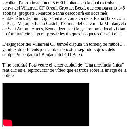
localitat d’aproximadament 5.600 habitants en la qual es troba la
penya del Villarreal CF Orgull Groguet Betxí, que compta amb 145
abonats ‘groguets’. Marcos Senna descobrirà els llocs més
emblemàtics del municipi situat a la comarca de la Plana Baixa com
la Plaça Major, el Palau Castell, l’Ermita del Calvari i la Muntanyeta
de Sant Antoni. A més, Senna degustarà la gastronomia local visitant
un forn tradicional per a provar les típiques “coquetes de sal i oli”.
L’exjugador del Villarreal CF també disputa un torneig de futbol 3 i
gaudeix de diferents jocs amb els xicotets seguidors grocs dels
equips Prebenjamín i Benjamí del CD Betxí.
T’ho perdràs? Pots veure el tercer capítol de “Una província única”
fent clic en el reproductor de vídeo que es troba sobre la imatge de la
notícia.