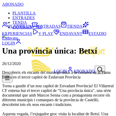
ABONADO
PLANTILLA
ENTRADES
TENDA
PLANTILLA
ENTRADAS
TIENDA
EXPERIÈNCIES
EXPERIENCIAS
V PLAY
ENDAVANT
ESTADIO
Endavant
LOGIN
Una província única: Betxí
26/12/2020
LOGIN
ABONADO
Descobreix els encants del municipi situat a la comarca de la Plana
Baixa en el tercer capítol de Endavant Província
Torna a gaudir d’un nou capítol de Envadant Província! El Villarreal
CF estrena hui el tercer capítol de “Una província única”, una sèrie
documental que amb Marcos Senna com a protagonista recorre els
diferents municipis i comarques de la província de Castelló,
descobrint tots els seus encants i tradicions.
Aquesta vegada, l’exjugador groc visita la localitat de Betxí. Una