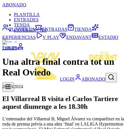
ABONADO
PLANTILLA
ENTRADES
TENDA
PLANTILLA
ENTRADAS
TIENDA
EXPERIÈNCIES
EXPERIENCIAS
V PLAY
ENDAVANT
ESTADIO
Futbol base
LOGIN
Una altra final contra tot un
Real Oviedo
LOGIN
ABONADO
28/03/2024
El Villarreal B visita el Carlos Tartiere
aquest diumenge a les 18.30h
L’entrenador del Villarreal B, Miguel Álvarez va comparéixer en la
roda de premsa prèvia a una altra ‘final’ en LALIGA Hypermotion