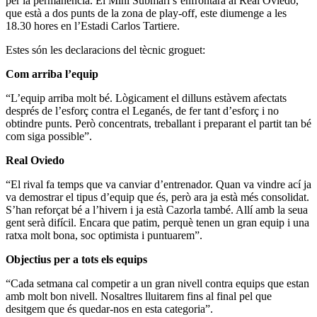
per la permanència. El Mini Submarí s’enfrontarà al Real Oviedo,
que està a dos punts de la zona de play-off, este diumenge a les
18.30 hores en l’Estadi Carlos Tartiere.
Estes són les declaracions del tècnic groguet:
Com arriba l’equip
“L’equip arriba molt bé. Lògicament el dilluns estàvem afectats
després de l’esforç contra el Leganés, de fer tant d’esforç i no
obtindre punts. Però concentrats, treballant i preparant el partit tan bé
com siga possible”.
Real Oviedo
“El rival fa temps que va canviar d’entrenador. Quan va vindre ací ja
va demostrar el tipus d’equip que és, però ara ja està més consolidat.
S’han reforçat bé a l’hivern i ja està Cazorla també. Allí amb la seua
gent serà difícil. Encara que patim, perquè tenen un gran equip i una
ratxa molt bona, soc optimista i puntuarem”.
Objectius per a tots els equips
“Cada setmana cal competir a un gran nivell contra equips que estan
amb molt bon nivell. Nosaltres lluitarem fins al final pel que
desitgem que és quedar-nos en esta categoria”.