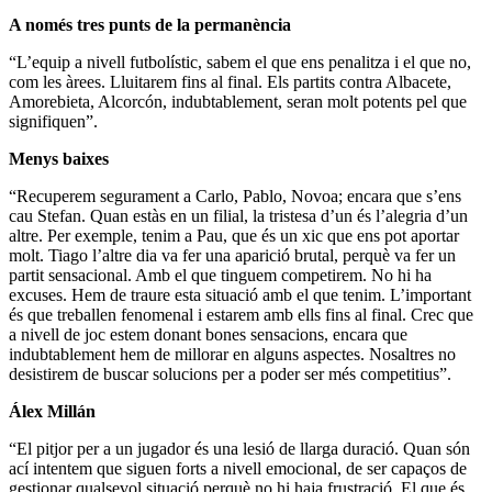
A només tres punts de la permanència
“L’equip a nivell futbolístic, sabem el que ens penalitza i el que no,
com les àrees. Lluitarem fins al final. Els partits contra Albacete,
Amorebieta, Alcorcón, indubtablement, seran molt potents pel que
signifiquen”.
Menys baixes
“Recuperem segurament a Carlo, Pablo, Novoa; encara que s’ens
cau Stefan. Quan estàs en un filial, la tristesa d’un és l’alegria d’un
altre. Per exemple, tenim a Pau, que és un xic que ens pot aportar
molt. Tiago l’altre dia va fer una aparició brutal, perquè va fer un
partit sensacional. Amb el que tinguem competirem. No hi ha
excuses. Hem de traure esta situació amb el que tenim. L’important
és que treballen fenomenal i estarem amb ells fins al final. Crec que
a nivell de joc estem donant bones sensacions, encara que
indubtablement hem de millorar en alguns aspectes. Nosaltres no
desistirem de buscar solucions per a poder ser més competitius”.
Álex Millán
“El pitjor per a un jugador és una lesió de llarga duració. Quan són
ací intentem que siguen forts a nivell emocional, de ser capaços de
gestionar qualsevol situació perquè no hi haja frustració. El que és