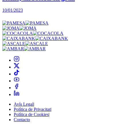
10/01/2023
2
Avís Legal
|
Política de Privacitat
|
Política de Cookies
|
Contacto