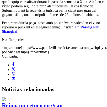
que l’equip va realitzar durant la passada setmana a Xina. Així, en el
vídeo podrem seguir d’a prop als futbolistes i al cos tècnic del
Submarí durant la seua visita turística per la ciutat més gran del
gegant asiàtic, una metròpoli amb més de 23 milions d’habitants.
Per a reproduir la peça, basta amb polsar ‘veure vídeo’ en el visor
superior o punxant en el següent enllaç: Insider:
Un Passeig Per
Shanghai
No t’ho perdes!
{mp4remote}https://www.panel.villarrealcf.es/media/com_webplayer
por Shangai.mp4{/mp4remote}
Compartir.
Noticias
relacionadas
Reina, un retorn en gran