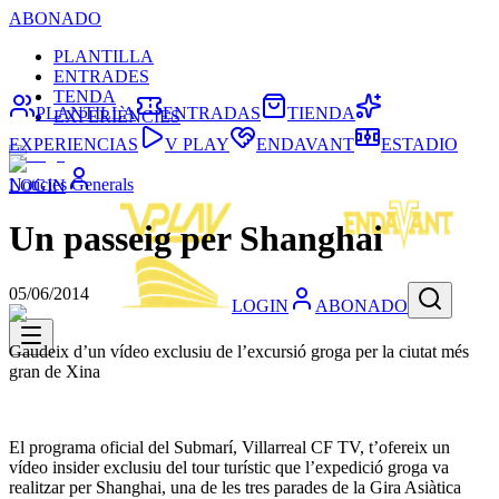
ABONADO
PLANTILLA
ENTRADES
TENDA
PLANTILLA
ENTRADAS
TIENDA
EXPERIÈNCIES
EXPERIENCIAS
V PLAY
ENDAVANT
ESTADIO
Noticies Generals
LOGIN
Un passeig per Shanghai
05/06/2014
LOGIN
ABONADO
Gaudeix d’un vídeo exclusiu de l’excursió groga per la ciutat més
gran de Xina
El programa oficial del Submarí, Villarreal CF TV, t’ofereix un
vídeo insider exclusiu del tour turístic que l’expedició groga va
realitzar per Shanghai, una de les tres parades de la Gira Asiàtica