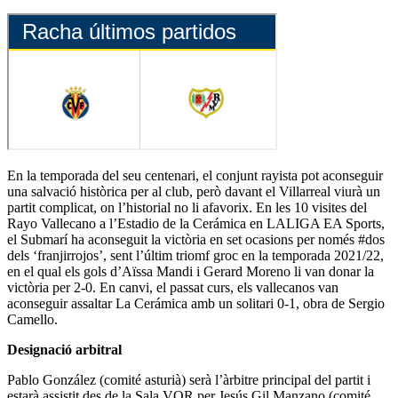
En la temporada del seu centenari, el conjunt rayista pot aconseguir
una salvació històrica per al club, però davant el Villarreal viurà un
partit complicat, on l’historial no li afavorix. En les 10 visites del
Rayo Vallecano a l’Estadio de la Cerámica en LALIGA EA Sports,
el Submarí ha aconseguit la victòria en set ocasions per només #dos
dels ‘franjirrojos’, sent l’últim triomf groc en la temporada 2021/22,
en el qual els gols d’Aïssa Mandi i Gerard Moreno li van donar la
victòria per 2-0. En canvi, el passat curs, els vallecanos van
aconseguir assaltar La Cerámica amb un solitari 0-1, obra de Sergio
Camello.
Designació arbitral
Pablo González (comité asturià) serà l’àrbitre principal del partit i
estarà assistit des de la Sala VOR per Jesús Gil Manzano (comité