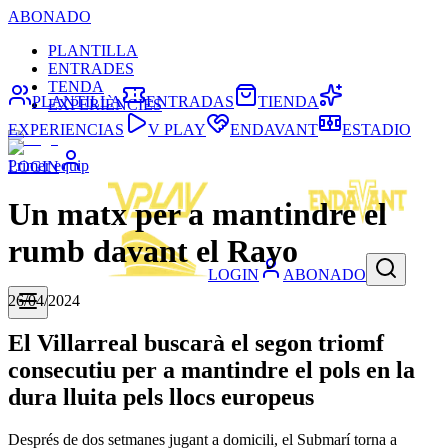
ABONADO
PLANTILLA
ENTRADES
TENDA
PLANTILLA
ENTRADAS
TIENDA
EXPERIÈNCIES
EXPERIENCIAS
V PLAY
ENDAVANT
ESTADIO
Primer equip
LOGIN
Un matx per a mantindre el
rumb davant el Rayo
LOGIN
ABONADO
26/04/2024
El Villarreal buscarà el segon triomf
consecutiu per a mantindre el pols en la
dura lluita pels llocs europeus
Després de dos setmanes jugant a domicili, el Submarí torna a