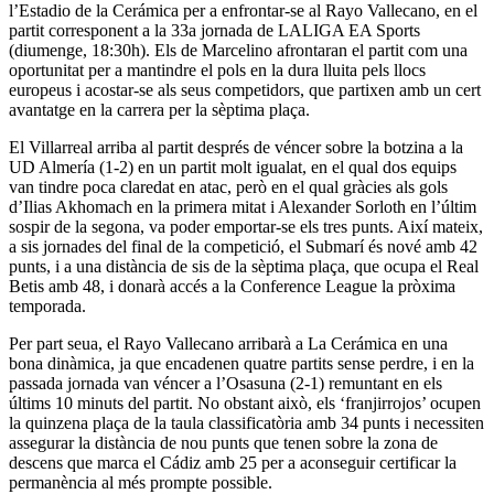
l’Estadio de la Cerámica per a enfrontar-se al Rayo Vallecano, en el
partit corresponent a la 33a jornada de LALIGA EA Sports
(diumenge, 18:30h). Els de Marcelino afrontaran el partit com una
oportunitat per a mantindre el pols en la dura lluita pels llocs
europeus i acostar-se als seus competidors, que partixen amb un cert
avantatge en la carrera per la sèptima plaça.
El Villarreal arriba al partit després de véncer sobre la botzina a la
UD Almería (1-2) en un partit molt igualat, en el qual dos equips
van tindre poca claredat en atac, però en el qual gràcies als gols
d’Ilias Akhomach en la primera mitat i Alexander Sorloth en l’últim
sospir de la segona, va poder emportar-se els tres punts. Així mateix,
a sis jornades del final de la competició, el Submarí és nové amb 42
punts, i a una distància de sis de la sèptima plaça, que ocupa el Real
Betis amb 48, i donarà accés a la Conference League la pròxima
temporada.
Per part seua, el Rayo Vallecano arribarà a La Cerámica en una
bona dinàmica, ja que encadenen quatre partits sense perdre, i en la
passada jornada van véncer a l’Osasuna (2-1) remuntant en els
últims 10 minuts del partit. No obstant això, els ‘franjirrojos’ ocupen
la quinzena plaça de la taula classificatòria amb 34 punts i necessiten
assegurar la distància de nou punts que tenen sobre la zona de
descens que marca el Cádiz amb 25 per a aconseguir certificar la
permanència al més prompte possible.