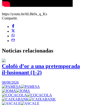
https://youtu.be/hL8k0x_q_Ks
Compartir.
Noticias
relacionadas
Colofó d’or a una pretemporada
il·lusionant (1-2)
0
08/08/2026