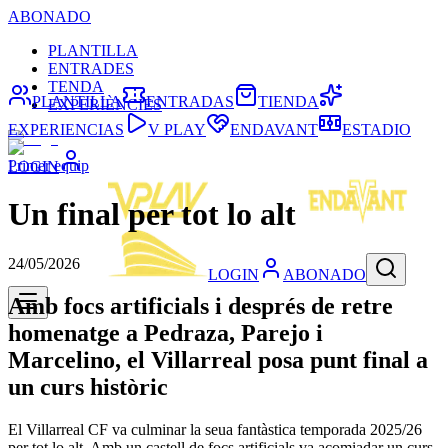
ABONADO
PLANTILLA
ENTRADES
TENDA
PLANTILLA
ENTRADAS
TIENDA
EXPERIÈNCIES
EXPERIENCIAS
V PLAY
ENDAVANT
ESTADIO
Primer equip
LOGIN
Un final per tot lo alt
24/05/2026
LOGIN
ABONADO
Amb focs artificials i després de retre
homenatge a Pedraza, Parejo i
Marcelino, el Villarreal posa punt final a
un curs històric
El Villarreal CF va culminar la seua fantàstica temporada 2025/26
per tot lo alt. Amb un castell de focs artificials va acomiadar un curs