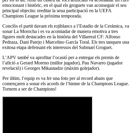
emocionant i històric, en el qual els groguets van aconseguir el seu
principal objectiu: reeditar la seua participació en la UEFA
Champions League la pròxima temporada.
Conclòs el partit davant els rojiblancs a l’Estadio de la Cerámica, va
sonar La Morocha i es va acomiadar de manera emotiva a tres
figures molt destacades en la història del Villarreal CF: Alfonso
Pedraza, Dani Parejo i Marcelino García Toral. Els tres tanquen una
exitosa etapa defensant els interessos del Submarí Groguet.
L’APV també va aprofitar l’ocasió per a entregar els premis de
l’afició a Gerard Moreno (millor jugador), Pau Navarro (jugador
revelació) i Georges Mikautadze (màxim golejador).
Per últim, l’equip es va fer una foto per al record abans que
començaren a sonar els acords de l’himne de la Champions League.
Tornem a ser de Champions!