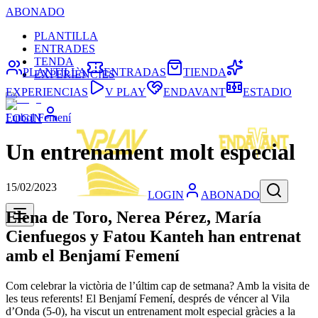
ABONADO
PLANTILLA
ENTRADES
TENDA
PLANTILLA
ENTRADAS
TIENDA
EXPERIÈNCIES
EXPERIENCIAS
V PLAY
ENDAVANT
ESTADIO
Futbol Femení
LOGIN
Un entrenament molt especial
15/02/2023
LOGIN
ABONADO
Elena de Toro, Nerea Pérez, María
Cienfuegos y Fatou Kanteh han entrenat
amb el Benjamí Femení
Com celebrar la victòria de l’últim cap de setmana? Amb la visita de
les teus referents! El Benjamí Femení, després de véncer al Vila
d’Onda (5-0), ha viscut un entrenament molt especial gràcies a la