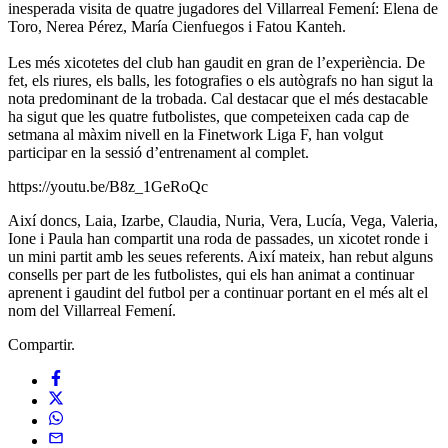
inesperada visita de quatre jugadores del Villarreal Femení: Elena de
Toro, Nerea Pérez, María Cienfuegos i Fatou Kanteh.
Les més xicotetes del club han gaudit en gran de l’experiència. De
fet, els riures, els balls, les fotografies o els autògrafs no han sigut la
nota predominant de la trobada. Cal destacar que el més destacable
ha sigut que les quatre futbolistes, que competeixen cada cap de
setmana al màxim nivell en la Finetwork Liga F, han volgut
participar en la sessió d’entrenament al complet.
https://youtu.be/B8z_1GeRoQc
Així doncs, Laia, Izarbe, Claudia, Nuria, Vera, Lucía, Vega, Valeria,
Ione i Paula han compartit una roda de passades, un xicotet ronde i
un mini partit amb les seues referents. Així mateix, han rebut alguns
consells per part de les futbolistes, qui els han animat a continuar
aprenent i gaudint del futbol per a continuar portant en el més alt el
nom del Villarreal Femení.
Compartir.