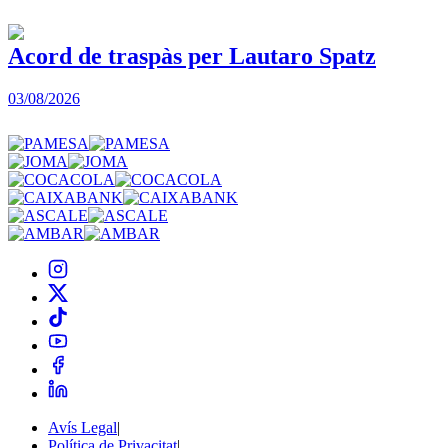
Acord de traspàs per Lautaro Spatz
03/08/2026
0
Avís Legal
|
Política de Privacitat
|