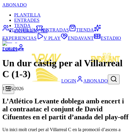
ABONADO
PLANTILLA
ENTRADES
TENDA
PLANTILLA
ENTRADAS
TIENDA
EXPERIÈNCIES
EXPERIENCIAS
V PLAY
ENDAVANT
ESTADIO
Futbol base
LOGIN
Un dur càstig per al Villarreal
C (1-3)
LOGIN
ABONADO
17/05/2026
L’Atlético Levante doblega amb encert i
al contraatac el conjunt de David
Cifuentes en el partit d’anada del play-off
Un inici molt cruel per al Villarreal C en la promoció d’ascens a