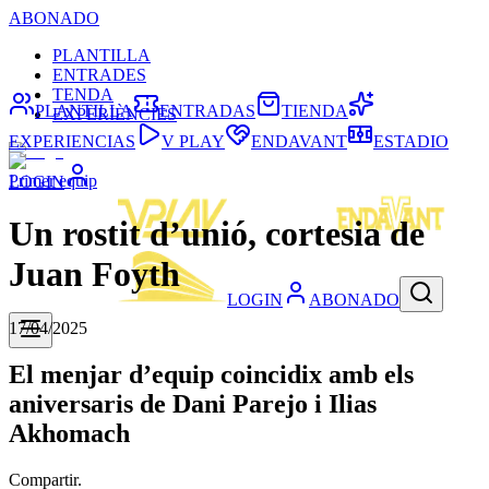
ABONADO
PLANTILLA
ENTRADES
TENDA
PLANTILLA
ENTRADAS
TIENDA
EXPERIÈNCIES
EXPERIENCIAS
V PLAY
ENDAVANT
ESTADIO
Primer equip
LOGIN
Un rostit d’unió, cortesia de
Juan Foyth
LOGIN
ABONADO
17/04/2025
El menjar d’equip coincidix amb els
aniversaris de Dani Parejo i Ilias
Akhomach
Compartir.