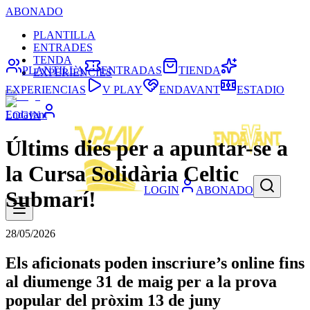
ABONADO
PLANTILLA
ENTRADES
TENDA
PLANTILLA
ENTRADAS
TIENDA
EXPERIÈNCIES
EXPERIENCIAS
V PLAY
ENDAVANT
ESTADIO
Endavant
LOGIN
Últims dies per a apuntar-se a
la Cursa Solidària Celtic
LOGIN
ABONADO
Submarí!
28/05/2026
Els aficionats poden inscriure’s online fins
al diumenge 31 de maig per a la prova
popular del pròxim 13 de juny