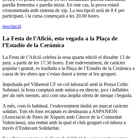
parella femenina o parella mixta. En este cas, la prova estarà
cronometrada amb sistema de xip. La inscripció serà de 8 € per
participant, i la cursa començarà a les 20.00 hores.
inscripció
La Festa de l’Afició, esta vegada a la Plaça de
l’Estadio de la Cerámica
La Festa de l’Afició celebra la seua quarta edició el dissabte 13 de
juny, a partir de les 17.30 hores. Este esdeveniment, de caràcter
popular i gratuït, es trasllada a la Plaça de l’Estadio de la Cerámica a
causa de les obres que s’estan duent a terme al feu groguet.
Impulsada pel Villarreal CF en col·laboració amb la Penya Celtic
Submarí, la festa comptarà amb música en directe, jocs i inflables
per als més menuts, així com una àmplia oferta de menjar i beguda.
A més, com és habitual, l’esdeveniment tindrà un marcat caràcter
solidari. Tots els fons recaptats es destinaran a ASPANION
(Associació de Pares de Xiquets amb Càncer de la Comunitat
Valenciana), una entitat amb la qual el club groguet col·labora a
través d’Endavant Solidaritat.