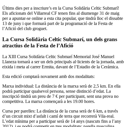
Últims dies per a inscriure’s en la Cursa Solidària Celtic Submarí!
Els aficionats del Villarreal CF tenen fins al diumenge 31 de maig
per a apuntar-se online a esta cita popular, que tindrà lloc el dissabte
13 de juny i que formarà part de la programació de la Festa de
l’Afició del club groguet.
La Cursa Solidària Celtic Submarí, un dels grans
atractius de la Festa de l’Afició
La XIII Cursa Solidària Celtic Submarí Memorial José Manuel
Llaneza tornarà a ser un dels principals al·licients de la jornada, amb
eixida i meta al carrer Ermita, davant de l’Estadio de la Cerámica.
Esta edició comptarà novament amb dos modalitats:
Marxa individual: La distància de la marxa serà de 2,5 km. En ella
podrà participar qualsevol persona, sense distinció d’edat. La
inscripció tindrà un preu de 7 € per participant, sent una prova no
competitiva. La marxa començarà a les 19.00 hores.
Cursa per parelles: La distància de la cursa serà de 6 km, a través
d’un circuit mixt d’asfalt i camí de terra que recorrerà Vila-real.
L’edat mínima per a participar serà de 14 anys (nascuts fins a l’any
2012), i es podrà competir en tres modalitats: parella masculina,