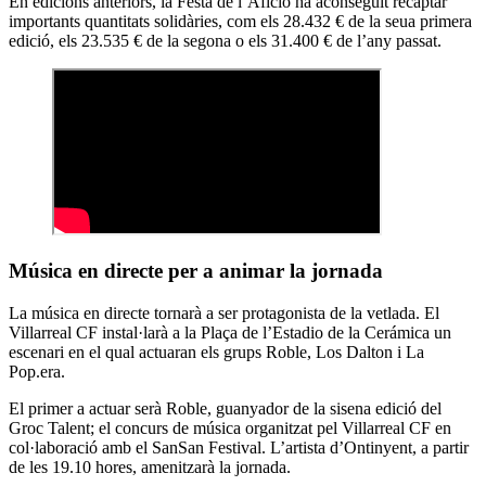
En edicions anteriors, la Festa de l’Afició ha aconseguit recaptar
importants quantitats solidàries, com els 28.432 € de la seua primera
edició, els 23.535 € de la segona o els 31.400 € de l’any passat.
Música en directe per a animar la jornada
La música en directe tornarà a ser protagonista de la vetlada. El
Villarreal CF instal·larà a la Plaça de l’Estadio de la Cerámica un
escenari en el qual actuaran els grups Roble, Los Dalton i La
Pop.era.
El primer a actuar serà Roble, guanyador de la sisena edició del
Groc Talent; el concurs de música organitzat pel Villarreal CF en
col·laboració amb el SanSan Festival. L’artista d’Ontinyent, a partir
de les 19.10 hores, amenitzarà la jornada.