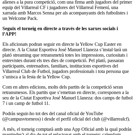
alienes a la pura competició, com una firma amb jugadors del primer
equip del Villarreal CF i jugadores del Villarreal Femení, una
xarrada amb Marcos Senna per als acompanyants dels futbolistes i
un Welcome Pack.
Seguix el torneig en directe a través de les xarxes socials i
l’APP!
Els aficionats podran seguir en directe la Yellow Cup Easter en
directe. A la Ciutat Esportiva José Manuel Llaneza s’instal·larà un
plató streaming que retransmetrà totes les impressions, curiositats i
entrevistes durant els tres dies de competició. Pel plató, passaran
participants, entrenadors, familiars, institucions esportives del
Villarreal Club de Futbol, jugadors professionals i tota persona que
s’unisca a la festa de la Yellow Cup.
Com en altres edicions, molts dels partits de la competició seran
retransmesos. Els partits que s’emetran en directe, corresponen a la
seu de la Ciutat Esportiva José Manuel Llaneza: dos camps de futbol
7 i un camp de futbol 11.
Podràs seguir-ho tot des del canal oficial de YouTube
(@campusvtorneos) i desde el perfil oficial del club (@villarrealcf).
A més, el torneig comptarà amb una App Oficial amb la qual podràs
mantindre’t al dia de tot el relacionat amb el torneig: calendaris,