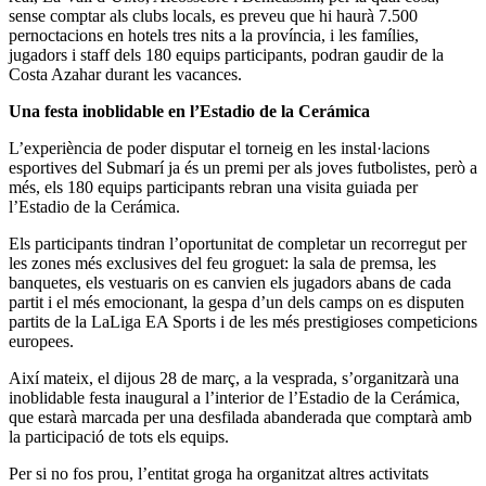
sense comptar als clubs locals, es preveu que hi haurà 7.500
pernoctacions en hotels tres nits a la província, i les famílies,
jugadors i staff dels 180 equips participants, podran gaudir de la
Costa Azahar durant les vacances.
Una festa inoblidable en l’Estadio de la Cerámica
L’experiència de poder disputar el torneig en les instal·lacions
esportives del Submarí ja és un premi per als joves futbolistes, però a
més, els 180 equips participants rebran una visita guiada per
l’Estadio de la Cerámica.
Els participants tindran l’oportunitat de completar un recorregut per
les zones més exclusives del feu groguet: la sala de premsa, les
banquetes, els vestuaris on es canvien els jugadors abans de cada
partit i el més emocionant, la gespa d’un dels camps on es disputen
partits de la LaLiga EA Sports i de les més prestigioses competicions
europees.
Així mateix, el dijous 28 de març, a la vesprada, s’organitzarà una
inoblidable festa inaugural a l’interior de l’Estadio de la Cerámica,
que estarà marcada per una desfilada abanderada que comptarà amb
la participació de tots els equips.
Per si no fos prou, l’entitat groga ha organitzat altres activitats