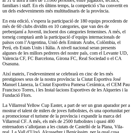
al 31 d’abril a més de 15.000 persones, entre jugadors, tècnics,
familiars i staff. En els últims temps, la competició s’ha convertit en
un dels esdeveniments més multitudinaris de la província.
En esta edició, s’espera la participació de 180 equips procedents de
més de 60 clubs dividits en 10 categories, que van des de
prebenjamí a Juvenil, incloent dos categories femenines. A més, el
torneig comptarà amb la participació d’equips internacionals de
països com l’Argentina, Unió dels Emirats Àrabs, Colòmbia, el
Perú, els Estats Units i Itàlia. A nivell nacional seran presents
algunes de les millors pedreres del nostre país, com el Levante UD,
Valencia CF, FC Barcelona, Girona FC, Real Sociedad o el CA
Osasuna.
Així mateix, l’esdeveniment se celebrarà en cinc de les més
prestigioses seus de la nostra província: la Ciutat Esportiva José
Manuel Llaneza, la Ciutat Esportiva Pamesa Cerámica, el CEM Pau
Francisco Torres, i les Instal·lacions Esportives de les Alqueries i la
Fundació Flors.
La Villarreal Yellow Cup Easter, a part de ser un gran aparador per a
mostrar el talent de milers de joves futbolistes, és una oportunitat per
a promocionar el turisme de la província i expandir la marca del
Villarreal CF. A més, els més de 2500 futbolistes i quasi 400
entrenadors s’allotjaran a les ciutats de Castelló de la Plana, Vila-
real, La Vall d’Uixó, Alcossebre i Benicàssim, per la qual cosa,