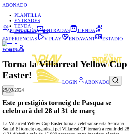
ABONADO
PLANTILLA
ENTRADES
TENDA
PLANTILLA
ENTRADAS
TIENDA
EXPERIÈNCIES
EXPERIENCIAS
V PLAY
ENDAVANT
ESTADIO
Futbol base
LOGIN
Torna la Villarreal Yellow Cup
Easter!
LOGIN
ABONADO
25/03/2024
Este prestigiós torneig de Pasqua se
celebrarà del 28 al 31 de març
La Villarreal Yellow Cup Easter torna a celebrar-se esta Setmana
Santa! El torneig organitzat pel Villarreal CF tornarà a reunir del 28