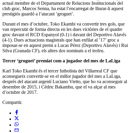
actual membre de el Departament de Relacions Institucionals del
club groc, Marcos Senna, ha estat l’encarregat de lliurar-li aquest
prestigiós guardó a l’atacant ‘groguet’.
Durant el mes d’octubre, Toko Ekambi va convertir tres gols, que
van repercutir de forma directa en les dues victòries de el quadre
groc davant el RCD Espanyol (0-1) i davant del Deportivo Alavés
(4-1). Dues actuacions magistrals que han enfilat al ’17’ groc a
imposar-se en aquest premi a Lucas Pérez (Deportivo Alavés) i Rui
Silva (Granada CF), els altres dos nominats a el trofeu.
Tercer ‘groguet’ premiat com a jugador del mes de LaLiga
Karl Toko Ekambi és el tercer futbolista del Villarreal CF que
aconsegueix convertir-se en el millor jugador del mes a LaLiga,
després del atacant argentí Luciano Vietto, que ho va aconseguir al
desembre de 2015, i Cédric Bakambu, que el va alçar al mes
d’octubre de 2017.
Compartir.