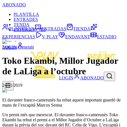
ABONADO
PLANTILLA
ENTRADES
TENDA
PLANTILLA
ENTRADAS
TIENDA
EXPERIÈNCIES
EXPERIENCIAS
V PLAY
ENDAVANT
ESTADIO
Noticies Generals
LOGIN
Toko Ekambi, Millor Jugador
de LaLiga a l’octubre
LOGIN
ABONADO
24/11/2019
El davanter franco-camerunès ha rebut aquest important guardó de
mans de l’excapità Marcos Senna
Un premi més que merescut. El davanter franco-camerunès Toko
Ekambi ha rebut el premi a el Millor Jugador d’Octubre a LaLiga
durant la prèvia del xoc davant del RC Celta de Vigo. L’excapità i