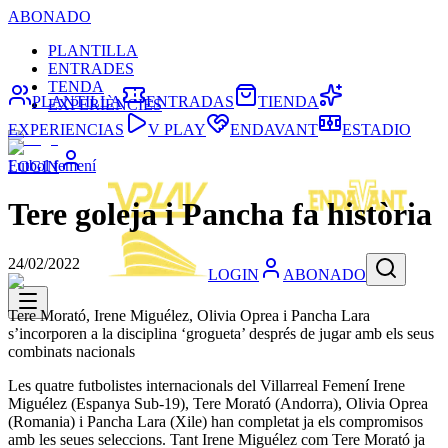
ABONADO
PLANTILLA
ENTRADES
TENDA
PLANTILLA
ENTRADAS
TIENDA
EXPERIÈNCIES
EXPERIENCIAS
V PLAY
ENDAVANT
ESTADIO
Futbol femení
LOGIN
Tere goleja i Pancha fa història
24/02/2022
LOGIN
ABONADO
Tere Morató, Irene Miguélez, Olivia Oprea i Pancha Lara
s’incorporen a la disciplina ‘grogueta’ després de jugar amb els seus
combinats nacionals
Les quatre futbolistes internacionals del Villarreal Femení Irene
Miguélez (Espanya Sub-19), Tere Morató (Andorra), Olivia Oprea
(Romania) i Pancha Lara (Xile) han completat ja els compromisos
amb les seues seleccions. Tant Irene Miguélez com Tere Morató ja