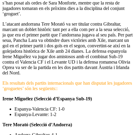
s’han posat als ordes de Sara Monforte, mentre que la resta de
jugadores tornaran en els pròxims dies a la disciplina del conjunt
‘groguet’.
L’atacant andorrana Tere Morató va ser titular contra Gibraltar,
marcant un doblet històric tant per a ella com per a la seua selecció,
ja que era el primer partit que l’andorrana jugava al seu país. Per part
seua, Pancha Lara va obtindre dues victòries amb Xile, marcant un
gol en el primer partit i dos gols en el segon, convertint-se així en la
golejadora històrica de Xile amb 24 dianes. La defensa espanyola
Irene Miguélez va jugar dos amistosos amb el combinat Sub-19
contra el Valencia CF i el Levante UD i la defensa romanesa Olivia
Oprea va ser de la partida en les dos partits davant Àustria i Irlanda
del Nord.
Els resultats dels partits internacionals que han disputat les jugadores
‘groguetes’ són les següents::
Irene Miguélez (Selecció d’Espanya Sub-19)
Espanya-Valencia CF: 1-0
Espanya-Levante: 1-2
Tere Morató (Selecció d’Andorra)
Andorra-Gibraltar: 4-1