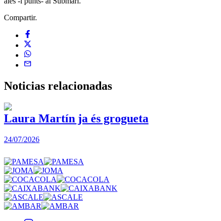
ales -i punts- al Submarí.
Compartir.
Noticias
relacionadas
Laura Martín ja és grogueta
24/07/2026
2