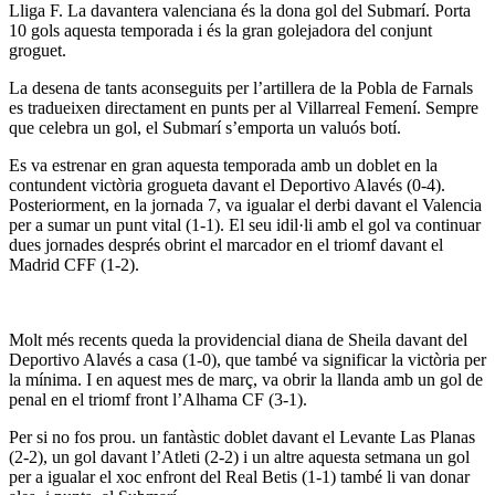
Lliga F. La davantera valenciana és la dona gol del Submarí. Porta
10 gols aquesta temporada i és la gran golejadora del conjunt
groguet.
La desena de tants aconseguits per l’artillera de la Pobla de Farnals
es tradueixen directament en punts per al Villarreal Femení. Sempre
que celebra un gol, el Submarí s’emporta un valuós botí.
Es va estrenar en gran aquesta temporada amb un doblet en la
contundent victòria grogueta davant el Deportivo Alavés (0-4).
Posteriorment, en la jornada 7, va igualar el derbi davant el Valencia
per a sumar un punt vital (1-1). El seu idil·li amb el gol va continuar
dues jornades després obrint el marcador en el triomf davant el
Madrid CFF (1-2).
Molt més recents queda la providencial diana de Sheila davant del
Deportivo Alavés a casa (1-0), que també va significar la victòria per
la mínima. I en aquest mes de març, va obrir la llanda amb un gol de
penal en el triomf front l’Alhama CF (3-1).
Per si no fos prou. un fantàstic doblet davant el Levante Las Planas
(2-2), un gol davant l’Atleti (2-2) i un altre aquesta setmana un gol
per a igualar el xoc enfront del Real Betis (1-1) també li van donar