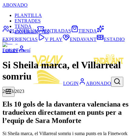
ABONADO
PLANTILLA
ENTRADES
TENDA
PLANTILLA
ENTRADAS
TIENDA
EXPERIÈNCIES
EXPERIENCIAS
V PLAY
ENDAVANT
ESTADIO
Futbol Femení
LOGIN
Si Sheila marca, el Villarreal
somriu
LOGIN
ABONADO
28/03/2023
Els 10 gols de la davantera valenciana es
tradueixen directament en punts per a
l’equip de Sara Monforte
Si Sheila marca, el Villarreal somriu i suma punts en la Finetwork