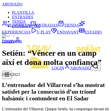
ABONADO
PLANTILLA
ENTRADES
TENDA
PLANTILLA
ENTRADAS
TIENDA
EXPERIÈNCIES
EXPERIENCIAS
V PLAY
ENDAVANT
ESTADIO
Primer equip
LOGIN
Setién: “Véncer en un camp
així et dona molta confiança”
LOGIN
ABONADO
19/03/2023
L’entrenador del Villarreal s’ha mostrat
satisfet per la consecució d’un triomf
balsàmic i contundent en El Sadar
L’entrenador del Villarreal, Quique Setién, ha comparegut davant els