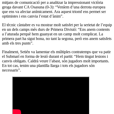
mitjans de comunicació per a analitzar la impressionant victòria
groga davant CA Osasuna (0-3): “Veníem d’una derrota europea
que ens va afectar anímicament. Ara aquest triomf ens permet ser
optimistes i ens canvia l’estat d’ànim”.
El tècnic càntabre es va mostrar molt satisfet per la serietat de l’equip
en un dels camps més durs de Primera Divisió: “Ens anem contents
a l’aturada perquè hem guanyat en un camp molt complicat. La
primera part ha sigut bona, no tant la segona, però ens anem satisfets
amb els tres punts”.
Finalment, Setién va lamentar els múltiples contratemps que va patir
el Submarí en forma de lesió durant el partit: “Hem tingut lesions i
canvis obligats. Caldrà veure l’abast, són jugadors molt importants.
En tot cas, tenim una plantilla llarga i tots els jugadors són
necessaris”.