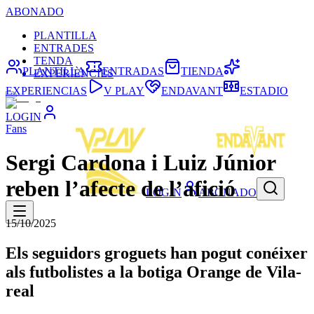
ABONADO
PLANTILLA
ENTRADES
TENDA
PLANTILLA
ENTRADAS
TIENDA
EXPERIÈNCIES
EXPERIENCIAS
V PLAY
ENDAVANT
ESTADIO
LOGIN
Fans
Sergi Cardona i Luiz Júnior
reben l’afecte de l’afició
LOGIN
ABONADO
15/10/2025
Els seguidors groguets han pogut conéixer
als futbolistes a la botiga Orange de Vila-
real