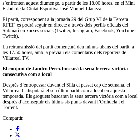
s’enfronten aquest diumenge, a partir de les 18.00 hores, en el Mini
Estadi de la Ciutat Esportiva José Manuel Llaneza.
El partit, corresponent a la jornada 29 del Grup VI de la Tercera
RFEF, es podrà seguir en directe a través dels perfils oficials del
Submarí en xarxes socials (Twitter, Instagram, Facebook, YouTube i
Twitch).
La retransmissió del partit començarà deu minuts abans del partit, a
les 17.50 hores, amb la prèvia i els comentaris dels reporters de
Villarreal TV.
El conjunt de Jandro Pérez buscarà la seua tercera victòria
consecutiva com a local
Després d’entropessar davant el Silla el passat cap de setmana, el
Villarreal C disputarà el seu últim partit com a local en aquesta
temporada. Els groguets buscaran la seua tercera victòria com a local
després d’aconseguir els últims sis punts davant l’Orihuela i el
Torrent.
Compartir.