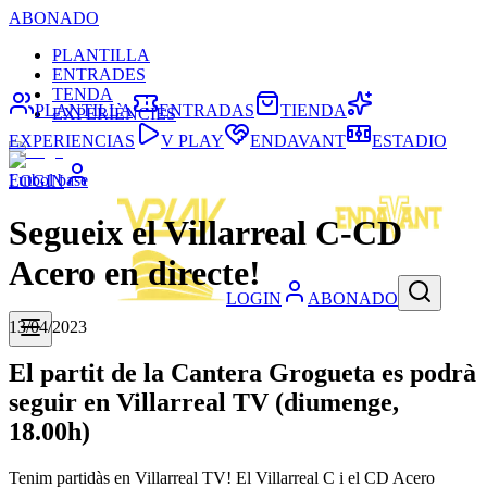
ABONADO
PLANTILLA
ENTRADES
TENDA
PLANTILLA
ENTRADAS
TIENDA
EXPERIÈNCIES
EXPERIENCIAS
V PLAY
ENDAVANT
ESTADIO
Futbol base
LOGIN
Segueix el Villarreal C-CD
Acero en directe!
LOGIN
ABONADO
13/04/2023
El partit de la Cantera Grogueta es podrà
seguir en Villarreal TV (diumenge,
18.00h)
Tenim partidàs en Villarreal TV! El Villarreal C i el CD Acero