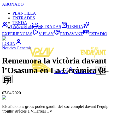
ABONADO
PLANTILLA
ENTRADES
TENDA
PLANTILLA
ENTRADAS
TIENDA
EXPERIÈNCIES
EXPERIENCIAS
V PLAY
ENDAVANT
ESTADIO
LOGIN
Noticies Generals
Rememora la victòria davant
l’Osasuna en La Ceràmica (3-
LOGIN
ABONADO
1)!
07/04/2020
Els aficionats grocs poden gaudir del xoc complet davant l’equip
‘rojillo’ gràcies a Villarreal TV