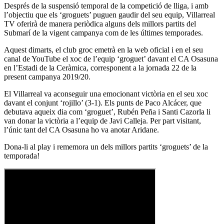
Després de la suspensió temporal de la competició de lliga, i amb
l’objectiu que els ‘groguets’ puguen gaudir del seu equip, Villarreal
TV oferirà de manera periòdica alguns dels millors partits del
Submarí de la vigent campanya com de les últimes temporades.
Aquest dimarts, el club groc emetrà en la web oficial i en el seu
canal de YouTube el xoc de l’equip ‘groguet’ davant el CA Osasuna
en l’Estadi de la Ceràmica, corresponent a la jornada 22 de la
present campanya 2019/20.
El Villarreal va aconseguir una emocionant victòria en el seu xoc
davant el conjunt ‘rojillo’ (3-1). Els punts de Paco Alcácer, que
debutava aqueix dia com ‘groguet’, Rubén Peña i Santi Cazorla li
van donar la victòria a l’equip de Javi Calleja. Per part visitant,
l’únic tant del CA Osasuna ho va anotar Aridane.
Dona-li al play i rememora un dels millors partits ‘groguets’ de la
temporada!