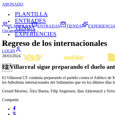
ABONADO
PLANTILLA
ENTRADES
PLANTILLA
ENTRADAS
TIENDA
EXPERIENCI
TENDA
Uncategorized @val
EXPERIÈNCIES
Regreso de los internacionales
LOGIN
28/03/2024
El Villarreal sigue preparando el duelo ant
El Villarreal CF continúa preparando el partido contra el Atlético de
los futbolistas internacionales del Submarino que en los últimos días 
Gerard Moreno, Álex Baena, Filip Jorgensen, Ilias Akhomach y Yerso
Compartir.