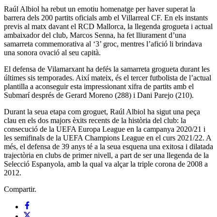
Raúl Albiol ha rebut un emotiu homenatge per haver superat la
barrera dels 200 partits oficials amb el Villarreal CF. En els instants
previs al matx davant el RCD Mallorca, la llegenda grogueta i actual
ambaixador del club, Marcos Senna, ha fet lliurament d’una
samarreta commemorativa al ‘3’ groc, mentres l’afició li brindava
una sonora ovació al seu capità.
El defensa de Vilamarxant ha defés la samarreta grogueta durant les
últimes sis temporades. Així mateix, és el tercer futbolista de l’actual
plantilla a aconseguir esta impressionant xifra de partits amb el
Submarí després de Gerard Moreno (288) i Dani Parejo (210).
Durant la seua etapa com groguet, Raúl Albiol ha sigut una peça
clau en els dos majors èxits recents de la història del club: la
consecució de la UEFA Europa League en la campanya 2020/21 i
les semifinals de la UEFA Champions League en el curs 2021/22. A
més, el defensa de 39 anys té a la seua esquena una exitosa i dilatada
trajectòria en clubs de primer nivell, a part de ser una llegenda de la
Selecció Espanyola, amb la qual va alçar la triple corona de 2008 a
2012.
Compartir.