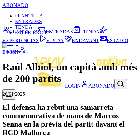
ABONADO
PLANTILLA
ENTRADES
TENDA
PLANTILLA
ENTRADAS
TIENDA
EXPERIÈNCIES
EXPERIENCIAS
V PLAY
ENDAVANT
ESTADIO
Primer equip
LOGIN
Raúl Albiol, un capità amb més
de 200 partits
LOGIN
ABONADO
20/01/2025
El defensa ha rebut una samarreta
commemorativa de mans de Marcos
Senna en la prèvia del partit davant el
RCD Mallorca