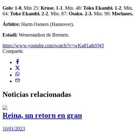
Gols:
1-0.
Min 25:
Kruse. 1-1
. Min. 48:
Toko Ekambi. 1-2
. Min.
64:
Toko Ekambi. 2-2
. Min. 87:
Osako. 2-3.
Min. 90:
Morlanes.
Àrbitre:
Harm Osmers (Hannover).
Estadi:
Weserstadion de Bremen.
https://www.youtube.com/watch?v=wKa81atkSWI
Compartir.
Noticias
relacionadas
Reina, un retorn en gran
10/01/2023
2