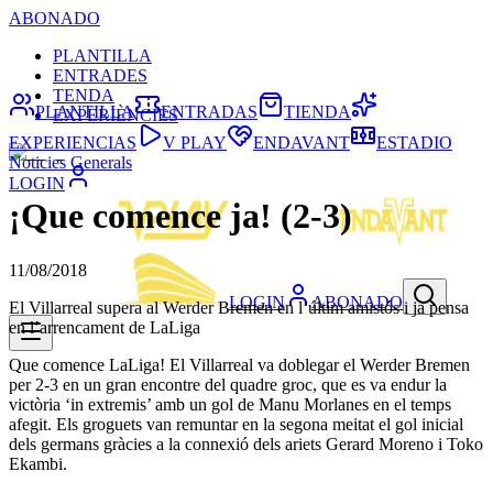
ABONADO
PLANTILLA
ENTRADES
TENDA
PLANTILLA
ENTRADAS
TIENDA
EXPERIÈNCIES
EXPERIENCIAS
V PLAY
ENDAVANT
ESTADIO
Noticies Generals
LOGIN
¡Que comence ja! (2-3)
11/08/2018
LOGIN
ABONADO
El Villarreal supera al Werder Bremen en l’últim amistós i ja pensa
en l’arrencament de LaLiga
Que comence LaLiga! El Villarreal va doblegar el Werder Bremen
per 2-3 en un gran encontre del quadre groc, que es va endur la
victòria ‘in extremis’ amb un gol de Manu Morlanes en el temps
afegit. Els groguets van remuntar en la segona meitat el gol inicial
dels germans gràcies a la connexió dels ariets Gerard Moreno i Toko
Ekambi.