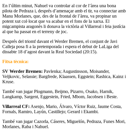
En l’últim minut, Nahuel va controlar al cor de l’àrea una bona
pilota de Pedraza i, després d’amenaçar amb el tir, va connectar amb
Manu Morlanes, que, des de la frontal de l’àrea, va propinar un
potent xut col·locat que va acabar en el fons de la xarxa. El
migcampista aragonès li donava la victòria al Villarreal i feia justícia
al que ha passat en el terreny de joc.
Després del triomf davant el Werder Bremen, el conjunt de Javi
Calleja posa fi a la pretemporada i espera el debut de LaLiga del
dissabte 18 d’agost davant la Real Sociedad (20:15).
Fitxa tècnica:
SV Werder Bremen:
Pavlenka; Augustinsson, Moisander,
Veljkovic, Selassie; Bargfrede, Klaassen, Eggstein; Rashica, Kainz i
Kruse.
També van jugar Plogmann, Beijmo, Pizarro, Osako, Harnik,
Langkamp, Sargent, Eggestein, Fried, Mbom, Jacobsen i Beste.
Villarreal CF:
Asenjo, Mario, Álvaro, Víctor Ruiz, Jaume Costa,
Fornals, Ramiro, Layún, Castillejo; Gerard i Ekambi.
També van jugar Cazorla, Cáseres, Miguelón, Pedraza, Funes Mori,
Morlanes, Raba i Nahuel.