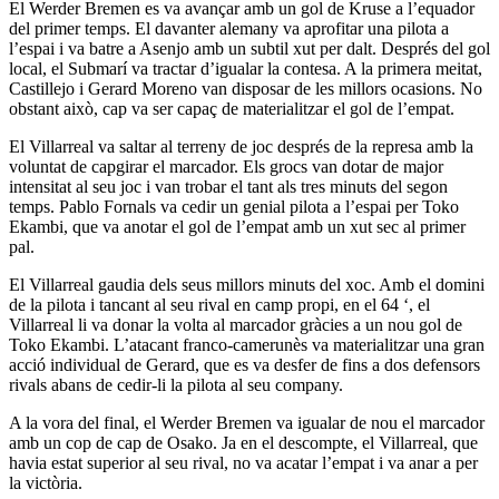
El Werder Bremen es va avançar amb un gol de Kruse a l’equador
del primer temps. El davanter alemany va aprofitar una pilota a
l’espai i va batre a Asenjo amb un subtil xut per dalt. Després del gol
local, el Submarí va tractar d’igualar la contesa. A la primera meitat,
Castillejo i Gerard Moreno van disposar de les millors ocasions. No
obstant això, cap va ser capaç de materialitzar el gol de l’empat.
El Villarreal va saltar al terreny de joc després de la represa amb la
voluntat de capgirar el marcador. Els grocs van dotar de major
intensitat al seu joc i van trobar el tant als tres minuts del segon
temps. Pablo Fornals va cedir un genial pilota a l’espai per Toko
Ekambi, que va anotar el gol de l’empat amb un xut sec al primer
pal.
El Villarreal gaudia dels seus millors minuts del xoc. Amb el domini
de la pilota i tancant al seu rival en camp propi, en el 64 ‘, el
Villarreal li va donar la volta al marcador gràcies a un nou gol de
Toko Ekambi. L’atacant franco-camerunès va materialitzar una gran
acció individual de Gerard, que es va desfer de fins a dos defensors
rivals abans de cedir-li la pilota al seu company.
A la vora del final, el Werder Bremen va igualar de nou el marcador
amb un cop de cap de Osako. Ja en el descompte, el Villarreal, que
havia estat superior al seu rival, no va acatar l’empat i va anar a per
la victòria.