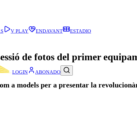
AS
V PLAY
ENDAVANT
ESTADIO
sessió de fotos del primer equip
LOGIN
ABONADO
 com a models per a presentar la revolucio