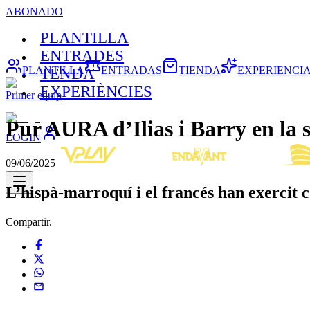
ABONADO
PLANTILLA
ENTRADES
PLANTILLA
ENTRADAS
TIENDA
EXPERIENCI
TENDA
EXPERIÈNCIES
Primer equip
Pur AURA d’Ilias i Barry en la 
LOGIN
09/06/2025
L’hispà-marroquí i el francés han exercit
Compartir.