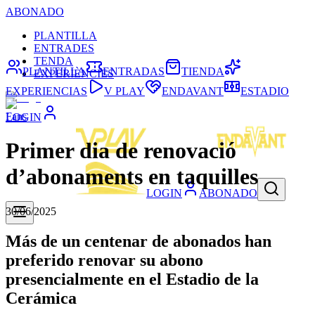
ABONADO
PLANTILLA
ENTRADES
TENDA
PLANTILLA
ENTRADAS
TIENDA
EXPERIÈNCIES
EXPERIENCIAS
V PLAY
ENDAVANT
ESTADIO
Fans
LOGIN
Primer dia de renovació
d’abonaments en taquilles
LOGIN
ABONADO
30/06/2025
Más de un centenar de abonados han
preferido renovar su abono
presencialmente en el Estadio de la
Cerámica