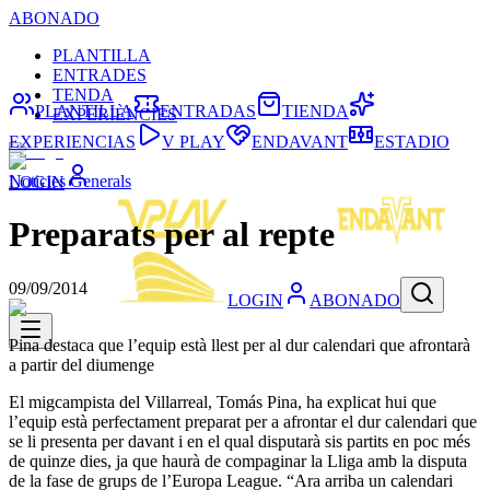
ABONADO
PLANTILLA
ENTRADES
TENDA
PLANTILLA
ENTRADAS
TIENDA
EXPERIÈNCIES
EXPERIENCIAS
V PLAY
ENDAVANT
ESTADIO
Noticies Generals
LOGIN
Preparats per al repte
09/09/2014
LOGIN
ABONADO
Pina destaca que l’equip està llest per al dur calendari que afrontarà
a partir del diumenge
El migcampista del Villarreal, Tomás Pina, ha explicat hui que
l’equip està perfectament preparat per a afrontar el dur calendari que
se li presenta per davant i en el qual disputarà sis partits en poc més
de quinze dies, ja que haurà de compaginar la Lliga amb la disputa
de la fase de grups de l’Europa League. “Ara arriba un calendari