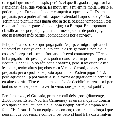
carregat i que no dóna respir, però és el que li agrada al jugador i a
l’aficionat, és el que volem. És motivant, a mi em fa molta il·lusió el
poder jugar a Europa i el poder competir a aquest nivell. Estem
preparats per a poder afrontar aquest calendari i aquesta exigència.
Tenim una plantilla més llarga que la de la passada temporada i tots
estem amb moltes ganes de poder jugar a Europa. Era important
classificar-nos perquè puguem tenir més opcions de poder jugar i
que hi haguera més partits i competicions per a fer-ho”.
Pel que fa a les baixes que puga patir l’equip, el migcampista del
Submarí va assenyalar que la plantilla és de garanties, per la qual
cosa està preparada per a afrontar qualsevol contratemps. “Crec que
hi ha jugadors de pes i que es poden considerar importants per a
l’equip, Uche i Gio ho són per a nosaltres, però si no estan i estan
lesionats, tenim altres jugadors com Vietto i Gerard, que estan
preparats per a aprofitar aquesta oportunitat. Podem jugar 4-4-2,
però aquest equip pot variar la seua forma de jugar com ja hem vist
en altres partits. Eixe és un tema que ha de decidir l’entrenador i per
tant no sabem si poden haver-hi variacions per a aquest partit”.
Per al manxec, el Granada, primer escull dels grocs (diumenge,
21.00 hores, Estadi Nou Els Cármenes), és un rival que no donarà
cap tipus de facilitat, per la qual cosa l’equip haurà d’emprar-se a
fons. “El Granada és un equip que comença sempre amb força i que
pensem que pot sempre competir bé, però al final li ha costat salvar-