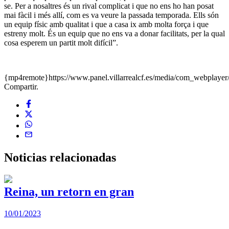
se. Per a nosaltres és un rival complicat i que no ens ho han posat
mai fàcil i més allí, com es va veure la passada temporada. Ells són
un equip físic amb qualitat i que a casa ix amb molta força i que
estreny molt. És un equip que no ens va a donar facilitats, per la qual
cosa esperem un partit molt difícil”.
{mp4remote}https://www.panel.villarrealcf.es/media/com_webplay
Compartir.
Noticias
relacionadas
Reina, un retorn en gran
10/01/2023
2