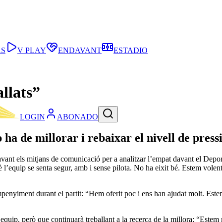
AS
V PLAY
ENDAVANT
ESTADIO
llats”
LOGIN
ABONADO
 ha de millorar i rebaixar el nivell de press
ant els mitjans de comunicació per a analitzar l’empat davant el Deporti
’equip se senta segur, amb i sense pilota. No ha eixit bé. Estem volent 
penyiment durant el partit: “Hem oferit poc i ens han ajudat molt. Estem
equip, però que continuarà treballant a la recerca de la millora: “Estem