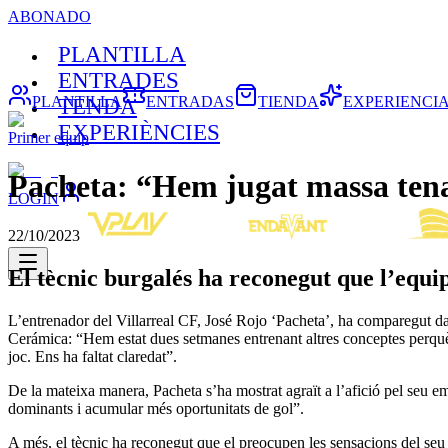
ABONADO
PLANTILLA
ENTRADES
PLANTILLA
ENTRADAS
TIENDA
EXPERIENCI
TENDA
EXPERIÈNCIES
Primer equip
Pacheta: “Hem jugat massa tena
LOGIN
22/10/2023
El tècnic burgalés ha reconegut que l’equip
L’entrenador del Villarreal CF, José Rojo ‘Pacheta’, ha comparegut dav
Cerámica: “Hem estat dues setmanes entrenant altres conceptes perquè l
joc. Ens ha faltat claredat”.
De la mateixa manera, Pacheta s’ha mostrat agraït a l’afició pel seu em
dominants i acumular més oportunitats de gol”.
A més, el tècnic ha reconegut que el preocupen les sensacions del seu 