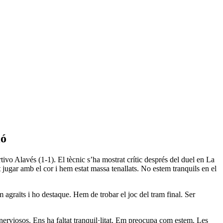
ió
vo Alavés (1-1). El tècnic s’ha mostrat crític després del duel en La
jugar amb el cor i hem estat massa tenallats. No estem tranquils en el
 agraïts i ho destaque. Hem de trobar el joc del tram final. Ser
 nerviosos. Ens ha faltat tranquil·litat. Em preocupa com estem. Les