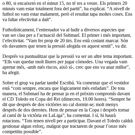
o 80, si encaixem en el minut 15, no té res a veure. Els primers 20
minuts vam estar totalment fora del partit”, ha explicat. “A nivell de
futbol no vam estar malament, però el resultat tapa moltes coses. Ens
va faltar efectivitat a dalt”.
Futbolísticament, l’entrenador va al·ludir a diversos aspectes que
van ser clau per a l’actuació del Submarí. El primer i més important,
l’efectivitat. “Vam fer prop de 20 tirs. Ens està costant marcar. Són
els davanters que tenen la pressió afegida en aquest sentit”, va dir.
Després va puntualitzar que la pressió va ser un altre tema important.
“Ells van quedar molt lliures per jugar còmodes. Una vegada vam
apretar més, -amb més riscos, això sí-, crec que ens va anar millor”,
ha afegit.
Sobre el grup va parlar també Escribá. Va comentar que el vestidor
està “com sempre, encara que lògicament més enfadats”. De tota
manera, el Submarí ha de pensar ja en el pròxim compromís davant
el CD Toledo en Copa del Rei (dimecres, 19.00 hores). “Sempre he
dit que després de dos victòries no cal dormir-se; molt menys
després de dos derrotes. Hem de pensar en la Copa i després tornar
al camí de la victòria en LaLiga”, ha comentat. I sí, hi haurà
rotacions. “Tots tenen nivell per a participar. Davant el Toledo caldrà
gestionar algun esforç, malgrat que tractarem de posar l’onze més
competitiu possible”.