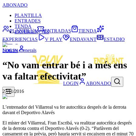
ABONADO
PLANTILLA
ENTRADES
TENDA
PLANTILLA
ENTRADAS
TIENDA
EXPERIÈNCIES
EXPERIENCIAS
V PLAY
ENDAVANT
ESTADIO
Noticies Generals
LOGIN
“No vam entrar bé i a més ens
va faltar efectivitat”
LOGIN
ABONADO
27/11/2016
L’entrenador del Villarreal va fer autocrítica després de la derrota
davant el Deportivo Alavés
El míster del Villarreal, Fran Escribá, va realitzar autocrítica després
de la derrota contra el Deportivo Alavés (0-2). “Parlàvem del
cansament en la prèvia, però hauria servit si encaixem en el minut 70