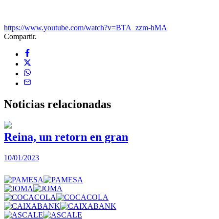
https://www.youtube.com/watch?v=BTA_zzm-hMA
Compartir.
Noticias
relacionadas
Reina, un retorn en gran
10/01/2023
2