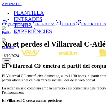
ABONADO
PLANTILLA
ENTRADES
PLANTILLA
ENTRADAS
TIENDA
EXPERIENCI
TENDA
EXPERIÈNCIES
Futbol base
No et perdes el Villarreal C-Atl
LOGIN
16/10/2024
El Villarreal CF emetrà el partit del conjun
El Villarreal CF emetrà eixe diumenge, a les 11.30 hores, el partit entre
perfils oficials del club en xarxes socials i des de la web oficial.
La retransmissió comptarà amb la narració i els comentaris dels report
l’enfrontament.
El Villarreal C cerca escalar posicions