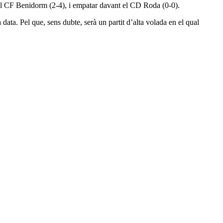
 al CF Benidorm (2-4), i empatar davant el CD Roda (0-0).
a data. Pel que, sens dubte, serà un partit d’alta volada en el qual
0