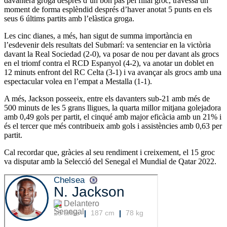
davantera groga després d’un bon pas pel filial groc, travessa un
moment de forma esplèndid després d’haver anotat 5 punts en els
seus 6 últims partits amb l’elàstica groga.
Les cinc dianes, a més, han sigut de summa importància en
l’esdevenir dels resultats del Submarí: va sentenciar en la victòria
davant la Real Sociedad (2-0), va posar de nou per davant als grocs
en el triomf contra el RCD Espanyol (4-2), va anotar un doblet en
12 minuts enfront del RC Celta (3-1) i va avançar als grocs amb una
espectacular volea en l’empat a Mestalla (1-1).
A més, Jackson posseeix, entre els davanters sub-21 amb més de
500 minuts de les 5 grans lligues, la quarta millor mitjana golejadora
amb 0,49 gols per partit, el cinqué amb major eficàcia amb un 21% i
és el tercer que més contribueix amb gols i assistències amb 0,63 per
partit.
Cal recordar que, gràcies al seu rendiment i creixement, el 15 groc
va disputar amb la Selecció del Senegal el Mundial de Qatar 2022.