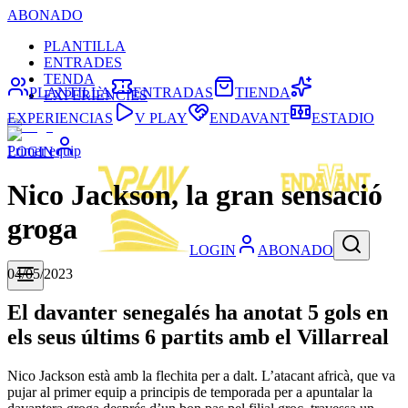
ABONADO
PLANTILLA
ENTRADES
TENDA
PLANTILLA
ENTRADAS
TIENDA
EXPERIÈNCIES
EXPERIENCIAS
V PLAY
ENDAVANT
ESTADIO
Primer equip
LOGIN
Nico Jackson, la gran sensació
groga
LOGIN
ABONADO
04/05/2023
El davanter senegalés ha anotat 5 gols en
els seus últims 6 partits amb el Villarreal
Nico Jackson està amb la flechita per a dalt. L’atacant africà, que va
pujar al primer equip a principis de temporada per a apuntalar la