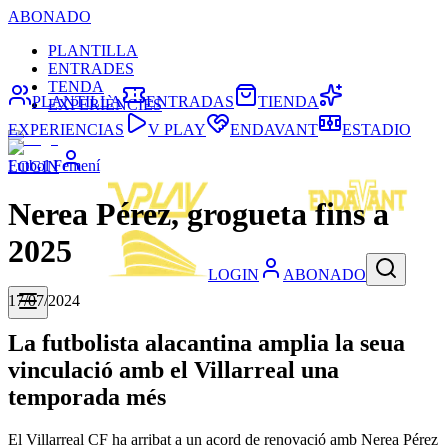
ABONADO
PLANTILLA
ENTRADES
TENDA
PLANTILLA
ENTRADAS
TIENDA
EXPERIÈNCIES
EXPERIENCIAS
V PLAY
ENDAVANT
ESTADIO
Futbol Femení
LOGIN
Nerea Pérez, grogueta fins a
2025
LOGIN
ABONADO
17/07/2024
La futbolista alacantina amplia la seua
vinculació amb el Villarreal una
temporada més
El Villarreal CF ha arribat a un acord de renovació amb Nerea Pérez