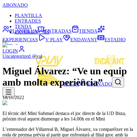
ABONADO
PLANTILLA
ENTRADES
TENDA
PLANTILLA
ENTRADAS
TIENDA
EXPERIÈNCIES
EXPERIENCIAS
V PLAY
ENDAVANT
ESTADIO
LOGIN
Uncategorized @val
Miguel Álvarez: “Ve un equip
amb molta experiència”
LOGIN
ABONADO
18/11/2022
El tècnic del Mini Submarí destaca el joc directe de la UD Ibiza,
pròxim rival aquest diumenge a les 14.00h en el Mini
L’entrenador del Villarreal B, Miguel Álvarez, va comparéixer en la
roda de premsa prèvia al partit que enfrontarà al filial groc amb la