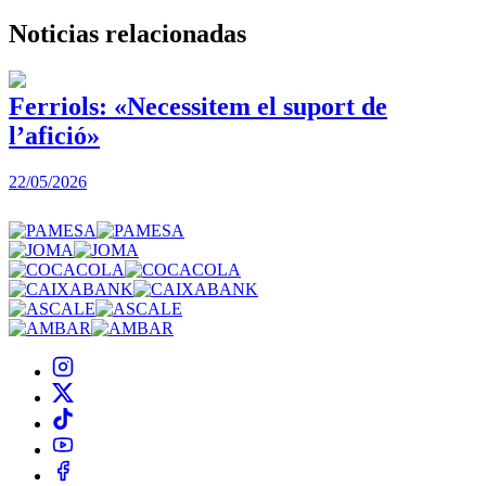
Noticias
relacionadas
Ferriols: «Necessitem el suport de
l’afició»
22/05/2026
3