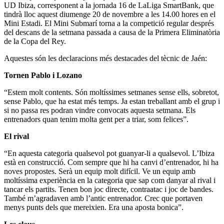
UD Ibiza, corresponent a la jornada 16 de LaLiga SmartBank, que
tindrà lloc aquest diumenge 20 de novembre a les 14.00 hores en el
Mini Estadi. El Mini Submarí torna a la competició regular després
del descans de la setmana passada a causa de la Primera Eliminatòria
de la Copa del Rey.
Aquestes són les declaracions més destacades del tècnic de Jaén:
Tornen Pablo i Lozano
“Estem molt contents. Són moltíssimes setmanes sense ells, sobretot,
sense Pablo, que ha estat més temps. Ja estan treballant amb el grup i
si no passa res podran vindre convocats aquesta setmana. Els
entrenadors quan tenim molta gent per a triar, som felices”.
El rival
“En aquesta categoria qualsevol pot guanyar-li a qualsevol. L’Ibiza
està en construcció. Com sempre que hi ha canvi d’entrenador, hi ha
noves propostes. Serà un equip molt difícil. Ve un equip amb
moltíssima experiència en la categoria que sap com danyar al rival i
tancar els partits. Tenen bon joc directe, contraatac i joc de bandes.
També m’agradaven amb l’antic entrenador. Crec que portaven
menys punts dels que mereixien. Era una aposta bonica”.