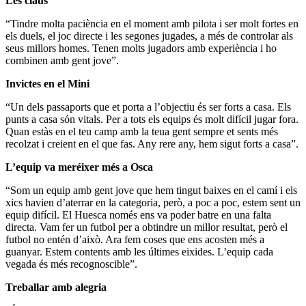
Les claus
“Tindre molta paciència en el moment amb pilota i ser molt fortes en
els duels, el joc directe i les segones jugades, a més de controlar als
seus millors homes. Tenen molts jugadors amb experiència i ho
combinen amb gent jove”.
Invictes en el Mini
“Un dels passaports que et porta a l’objectiu és ser forts a casa. Els
punts a casa són vitals. Per a tots els equips és molt difícil jugar fora.
Quan estàs en el teu camp amb la teua gent sempre et sents més
recolzat i creient en el que fas. Any rere any, hem sigut forts a casa”.
L’equip va meréixer més a Osca
“Som un equip amb gent jove que hem tingut baixes en el camí i els
xics havien d’aterrar en la categoria, però, a poc a poc, estem sent un
equip difícil. El Huesca només ens va poder batre en una falta
directa. Vam fer un futbol per a obtindre un millor resultat, però el
futbol no entén d’això. Ara fem coses que ens acosten més a
guanyar. Estem contents amb les últimes eixides. L’equip cada
vegada és més recognoscible”.
Treballar amb alegria