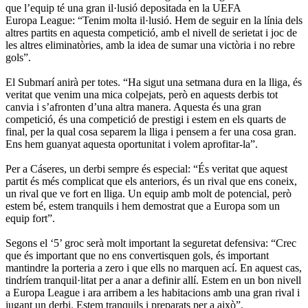
que l’equip té una gran il·lusió depositada en la UEFA
Europa League: “Tenim molta il·lusió. Hem de seguir en la línia dels
altres partits en aquesta competició, amb el nivell de serietat i joc de
les altres eliminatòries, amb la idea de sumar una victòria i no rebre
gols”.
El Submarí anirà per totes. “Ha sigut una setmana dura en la lliga, és
veritat que venim una mica colpejats, però en aquests derbis tot
canvia i s’afronten d’una altra manera. Aquesta és una gran
competició, és una competició de prestigi i estem en els quarts de
final, per la qual cosa separem la lliga i pensem a fer una cosa gran.
Ens hem guanyat aquesta oportunitat i volem aprofitar-la”.
Per a Cáseres, un derbi sempre és especial: “És veritat que aquest
partit és més complicat que els anteriors, és un rival que ens coneix,
un rival que ve fort en lliga. Un equip amb molt de potencial, però
estem bé, estem tranquils i hem demostrat que a Europa som un
equip fort”.
Segons el ‘5’ groc serà molt important la seguretat defensiva: “Crec
que és important que no ens convertisquen gols, és important
mantindre la porteria a zero i que ells no marquen ací. En aquest cas,
tindríem tranquil·litat per a anar a definir allí. Estem en un bon nivell
a Europa League i ara arribem a les habitacions amb una gran rival i
jugant un derbi. Estem tranquils i preparats per a això”.