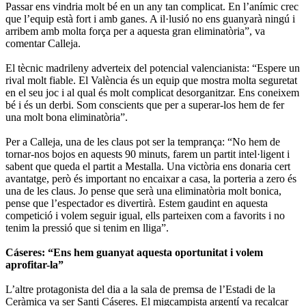
Passar ens vindria molt bé en un any tan complicat. En l’anímic crec
que l’equip està fort i amb ganes. A il·lusió no ens guanyarà ningú i
arribem amb molta força per a aquesta gran eliminatòria”, va
comentar Calleja.
El tècnic madrileny adverteix del potencial valencianista: “Espere un
rival molt fiable. El València és un equip que mostra molta seguretat
en el seu joc i al qual és molt complicat desorganitzar. Ens coneixem
bé i és un derbi. Som conscients que per a superar-los hem de fer
una molt bona eliminatòria”.
Per a Calleja, una de les claus pot ser la temprança: “No hem de
tornar-nos bojos en aquests 90 minuts, farem un partit intel·ligent i
sabent que queda el partit a Mestalla. Una victòria ens donaria cert
avantatge, però és important no encaixar a casa, la porteria a zero és
una de les claus. Jo pense que serà una eliminatòria molt bonica,
pense que l’espectador es divertirà. Estem gaudint en aquesta
competició i volem seguir igual, ells parteixen com a favorits i no
tenim la pressió que si tenim en lliga”.
Cáseres: “Ens hem guanyat aquesta oportunitat i volem
aprofitar-la”
L’altre protagonista del dia a la sala de premsa de l’Estadi de la
Ceràmica va ser Santi Cáseres. El migcampista argentí va recalcar