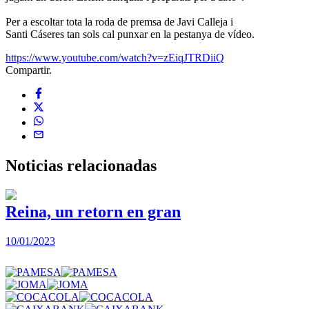
Per a escoltar tota la roda de premsa de Javi Calleja i
Santi Cáseres tan sols cal punxar en la pestanya de vídeo.
https://www.youtube.com/watch?v=zEiqJTRDiiQ
Compartir.
Noticias
relacionadas
Reina, un retorn en gran
10/01/2023
2