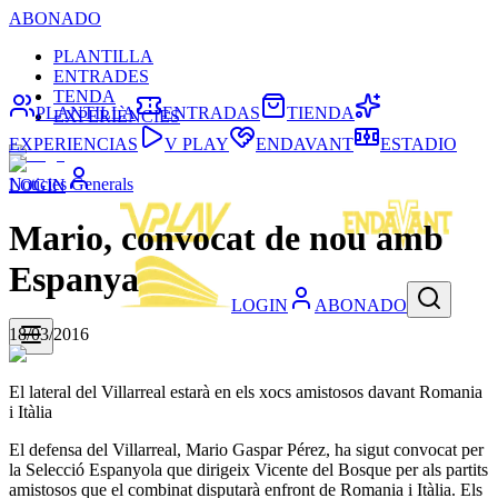
ABONADO
PLANTILLA
ENTRADES
TENDA
PLANTILLA
ENTRADAS
TIENDA
EXPERIÈNCIES
EXPERIENCIAS
V PLAY
ENDAVANT
ESTADIO
Noticies Generals
LOGIN
Mario, convocat de nou amb
Espanya
LOGIN
ABONADO
18/03/2016
El lateral del Villarreal estarà en els xocs amistosos davant Romania
i Itàlia
El defensa del Villarreal, Mario Gaspar Pérez, ha sigut convocat per
la Selecció Espanyola que dirigeix Vicente del Bosque per als partits
amistosos que el combinat disputarà enfront de Romania i Itàlia. Els