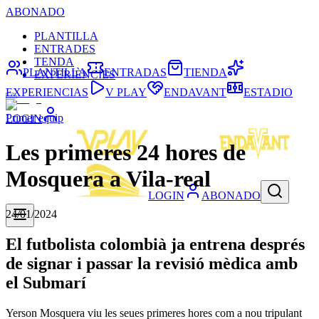
ABONADO
PLANTILLA
ENTRADES
TENDA
PLANTILLA
ENTRADAS
TIENDA
EXPERIÈNCIES
EXPERIENCIAS
V PLAY
ENDAVANT
ESTADIO
Primer equip
LOGIN
Les primeres 24 hores de
Mosquera a Vila-real
LOGIN
ABONADO
24/01/2024
El futbolista colombià ja entrena després
de signar i passar la revisió mèdica amb
el Submarí
Yerson Mosquera viu les seues primeres hores com a nou tripulant