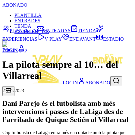
ABONADO
PLANTILLA
ENTRADES
TENDA
PLANTILLA
ENTRADAS
TIENDA
EXPERIÈNCIES
EXPERIENCIAS
V PLAY
ENDAVANT
ESTADIO
Primer equip
LOGIN
La pilota sempre al 10… del
Villarreal
LOGIN
ABONADO
27/01/2023
Dani Parejo és el futbolista amb més
intervencions i passes de LaLiga des de
l’arribada de Quique Setién al Villarreal
Cap futbolista de LaLiga entra més en contacte amb la pilota que