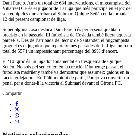
Dani Parejo. Amb un total de 634 intervencions, el migcampista del
Villarreal CF és el jugador de LaLiga que més participa en el joc del
seu equip des que arribara al Submarí Quique Setién en la jornada
12 del present campionat de lliga.
Si per alguna cosa destaca Dani Parejo és per la seua qualitat i
precisió en la passada. El futbolista de Coslada també lidera aquesta
parcel·la. Des de l’arribada del tècnic de Santander, el migcampista
groguet és el jugador que reparteix més passades de LaLiga, amb un
total de 557 i un impressionant percentatge del 89% d’encert.
El ‘10’ groc és un jugador fonamental en l’esquema de Quique
Setién. No sols pel seu criteri en la creació. Diumenge passat, el
futbolista madrileny també va demostrar que assumeix galons en la
faceta golejadora. En l’últim minut de partit, Parejo va convertir un
penal per a donar-li la victòria al Submarí davant el Girona FC.
Compartir.
Noticias
relacionadas