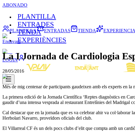
ABONADO
PLANTILLA
ENTRADES
PLANTILLA
ENTRADAS
TIENDA
EXPERIENCI
TENDA
EXPERIÈNCIES
Endavant
La I Jornada de Cardiologia Esp
LOGIN
28/05/2016
Més de mig centenar de participants gaudeixen amb els experts en la 
La primera edició de la Jornada Científica ‘Reptes diagnòstics en Card
gaudir d’una intensa vesprada al restaurant Entrelínies del Madrigal c
Cal destacar que en la jornada que es va celebrar ahir va col·laborar
Herbolari Navarro, proveïdors oficials del club.
El Villarreal CF és un dels pocs clubs d’elit que compta amb un cardiò