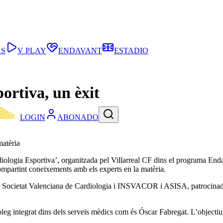
AS
V PLAY
ENDAVANT
ESTADIO
ortiva, un èxit
LOGIN
ABONADO
matèria
iologia Esportiva’, organitzada pel Villarreal CF dins el programa Enda
ompartint coneixements amb els experts en la matèria.
 la Societat Valenciana de Cardiologia i INSVACOR i ASISA, patrocinador 
leg integrat dins dels serveis mèdics com és Óscar Fabregat. L’objectiu 