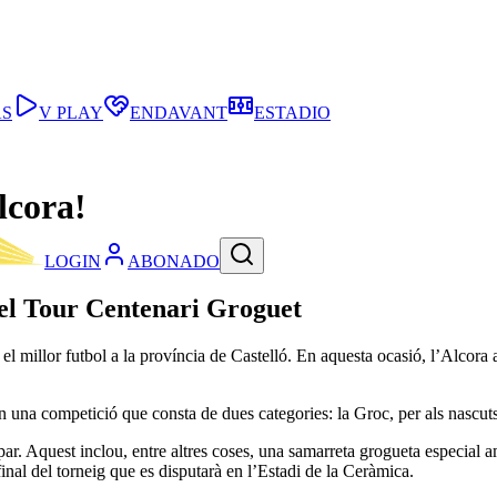
AS
V PLAY
ENDAVANT
ESTADIO
lcora!
LOGIN
ABONADO
del Tour Centenari Groguet
 el millor futbol a la província de Castelló. En aquesta ocasió, l’Alcora
en una competició que consta de dues categories: la Groc, per als nascuts
ar. Aquest inclou, entre altres coses, una samarreta grogueta especial a
inal del torneig que es disputarà en l’Estadi de la Ceràmica.