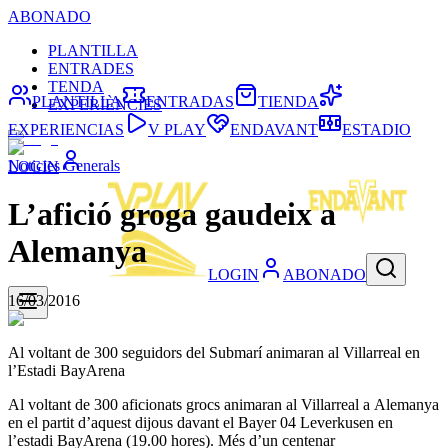
ABONADO
PLANTILLA
ENTRADES
TENDA
PLANTILLA
ENTRADAS
TIENDA
EXPERIÈNCIES
EXPERIENCIAS
V PLAY
ENDAVANT
ESTADIO
Noticies Generals
LOGIN
L’afició groga gaudeix a
Alemanya
LOGIN
ABONADO
16/03/2016
Al voltant de 300 seguidors del Submarí animaran al Villarreal en
l’Estadi BayArena
Al voltant de 300 aficionats grocs animaran al Villarreal a Alemanya
en el partit d’aquest dijous davant el Bayer 04 Leverkusen en
l’estadi BayArena (19.00 hores). Més d’un centenar