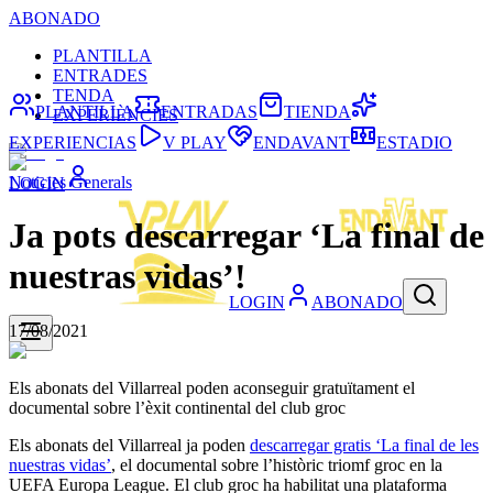
ABONADO
PLANTILLA
ENTRADES
TENDA
PLANTILLA
ENTRADAS
TIENDA
EXPERIÈNCIES
EXPERIENCIAS
V PLAY
ENDAVANT
ESTADIO
Noticies Generals
LOGIN
Ja pots descarregar ‘La final de
nuestras vidas’!
LOGIN
ABONADO
17/08/2021
Els abonats del Villarreal poden aconseguir gratuïtament el
documental sobre l’èxit continental del club groc
Els abonats del Villarreal ja poden
descarregar gratis ‘La final de les
nuestras vidas’
, el documental sobre l’històric triomf groc en la
UEFA Europa League. El club groc ha habilitat una plataforma