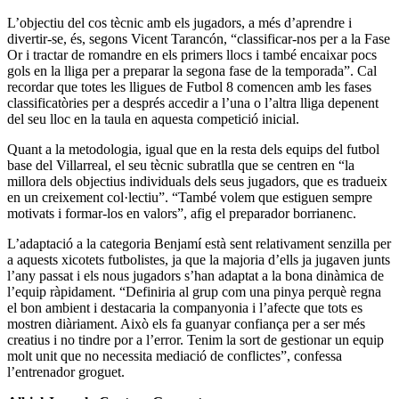
L’objectiu del cos tècnic amb els jugadors, a més d’aprendre i
divertir-se, és, segons Vicent Tarancón, “classificar-nos per a la Fase
Or i tractar de romandre en els primers llocs i també encaixar pocs
gols en la lliga per a preparar la segona fase de la temporada”. Cal
recordar que totes les lligues de Futbol 8 comencen amb les fases
classificatòries per a després accedir a l’una o l’altra lliga depenent
del seu lloc en la taula en aquesta competició inicial.
Quant a la metodologia, igual que en la resta dels equips del futbol
base del Villarreal, el seu tècnic subratlla que se centren en “la
millora dels objectius individuals dels seus jugadors, que es tradueix
en un creixement col·lectiu”. “També volem que estiguen sempre
motivats i formar-los en valors”, afig el preparador borrianenc.
L’adaptació a la categoria Benjamí està sent relativament senzilla per
a aquests xicotets futbolistes, ja que la majoria d’ells ja jugaven junts
l’any passat i els nous jugadors s’han adaptat a la bona dinàmica de
l’equip ràpidament. “Definiria al grup com una pinya perquè regna
el bon ambient i destacaria la companyonia i l’afecte que tots es
mostren diàriament. Això els fa guanyar confiança per a ser més
creatius i no tindre por a l’error. Tenim la sort de gestionar un equip
molt unit que no necessita mediació de conflictes”, confessa
l’entrenador groguet.