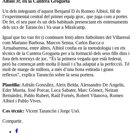
Albiol Jr, en la Cantera Grogueta
Un dels integrants d’aquest Benjamí D és Romeo Albiol, fill de
l’experimentat central del primer equip groc, que juga com a porter.
De fet, el seu pare és un dels habituals presenciant els entrenaments
dels xics de Tarancón i Va usar a Miralcamp.
Igual que ho van fer (i continuen fent) altres futbolistes del Villarreal
com Mariano Barbosa, Marcos Senna, Carlos Bacca o
Arruabarrena, entre altres, Albiol confia en la metodologia i en els
tècnics de la Cantera Grogueta per a la formació dels seus fills dins i
fora dels terrenys de joc. “És la primera vegada que està federat,
però ha començat amb molta il·lusió i s’ha adaptat a la perfecció. Té
molt de marge de millora, a més d’una bona estirada i grans
reflexos”, explica Tarancón sobre la seua portera.
Plantilla:
Adrián González, Aleix Belda, Alessandro De Angelis,
Eder Murria, José Porcar, Luca Sabater, Marc Gómez, Neizan
Bernárdez, Pablo Rubert, Raúl Fornés, Robert Vilanova, Romeo
Albiol i Pablo Vives.
Cos tècnic:
Vicent Tarancón i Jorge Usó.
Compartir.