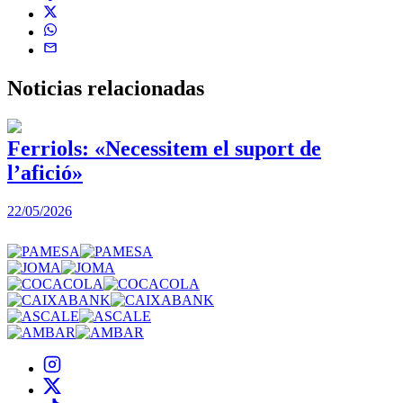
Noticias
relacionadas
Ferriols: «Necessitem el suport de
l’afició»
22/05/2026
3