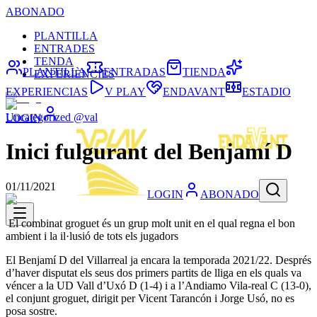
ABONADO
PLANTILLA
ENTRADES
TENDA
PLANTILLA
ENTRADAS
TIENDA
EXPERIÈNCIES
EXPERIENCIAS
V PLAY
ENDAVANT
ESTADIO
Uncategorized @val
LOGIN
Inici fulgurant del Benjamí D
01/11/2021
LOGIN
ABONADO
El combinat groguet és un grup molt unit en el qual regna el bon
ambient i la il·lusió de tots els jugadors
El Benjamí D del Villarreal ja encara la temporada 2021/22. Després
d’haver disputat els seus dos primers partits de lliga en els quals va
véncer a la UD Vall d’Uxó D (1-4) i a l’Andiamo Vila-real C (13-0),
el conjunt groguet, dirigit per Vicent Tarancón i Jorge Usó, no es
posa sostre.