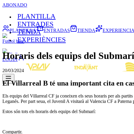
ABONADO
PLANTILLA
ENTRADES
PLANTILLA
ENTRADAS
TIENDA
EXPERIENCI
TENDA
EXPERIÈNCIES
Futbol base
Horaris dels equips del Submar
LOGIN
20/03/2024
El Villarreal B té una important cita en c
Els equips del Villarreal CF ja coneixen els seus horaris per als parti
Leganés. Per part seua, el Juvenil A visitarà al Valencia CF a Paterna 
Estos són tots els horaris dels equips del Submarí:
Compartir.