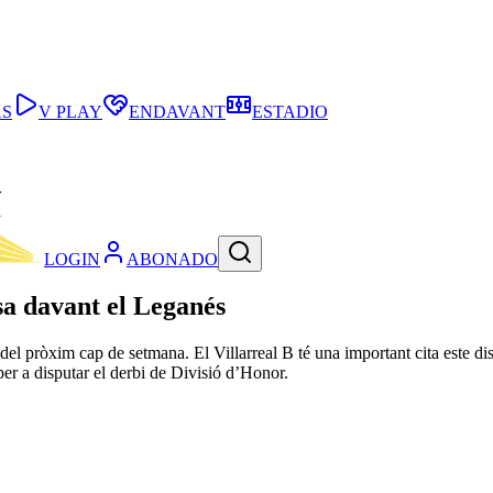
AS
V PLAY
ENDAVANT
ESTADIO
í
LOGIN
ABONADO
asa davant el Leganés
ts del pròxim cap de setmana. El Villarreal B té una important cita este 
per a disputar el derbi de Divisió d’Honor.